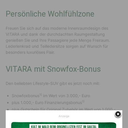
Persönliche Wohlfühlzone
Freuen Sie sich auf das moderne Innenraumdesign des
VITARA und dank der durchdachten Raumgestaltung
genießen Sie und Ihre Passagiere jede Menge Freiraum.
Lederlenkrad und Teilledersitze sorgen auf Wunsch für
besonders luxuriöses Flair.
VITARA mit Snowfox-Bonus
Den beliebten Lifestyle-SUV gibt es jetzt noch mit:
1)
Snowfoxbonus
im Wert von 3.000,- Euro
1)
plus 1.000,- Euro Finanzierungsbonus
plus Gutschein für Original Zubehör im Wert von 1.000,-
1)
Euro
Anzeige
1)
Jetzt ab € 20.990,-
bei Auto Roth, Ihrem Suzuki Händler in