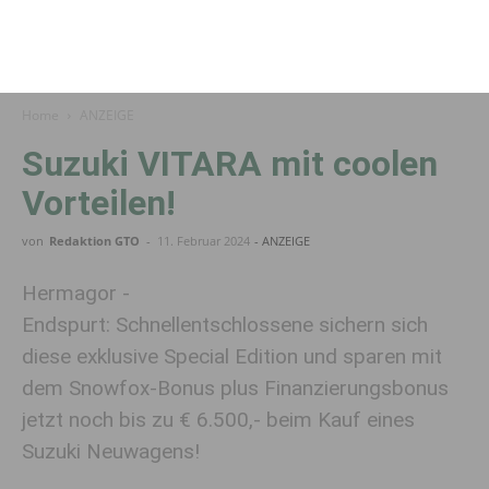
Home
ANZEIGE
Suzuki VITARA mit coolen
Vorteilen!
von
Redaktion GTO
-
11. Februar 2024
- ANZEIGE
Hermagor -
Endspurt: Schnellentschlossene sichern sich
diese exklusive Special Edition und sparen mit
dem Snowfox-Bonus plus Finanzierungsbonus
jetzt noch bis zu € 6.500,- beim Kauf eines
Suzuki Neuwagens!