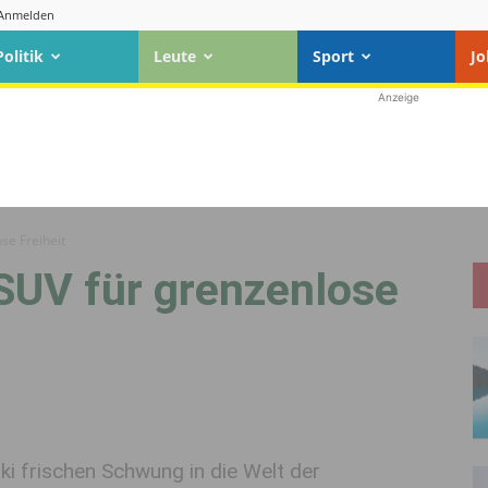
Anmelden
Politik
Leute
Sport
Jo
Anzeige
se Freiheit
 SUV für grenzenlose
i frischen Schwung in die Welt der