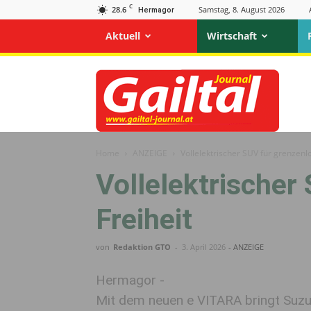
C
28.6
Samstag, 8. August 2026
Hermagor
Aktuell
Wirtschaft
Gailtal
Journal
Home
ANZEIGE
Vollelektrischer SUV für grenzenlo
Vollelektrischer
Freiheit
von
Redaktion GTO
-
3. April 2026
- ANZEIGE
Hermagor -
Mit dem neuen e VITARA bringt Suzuk