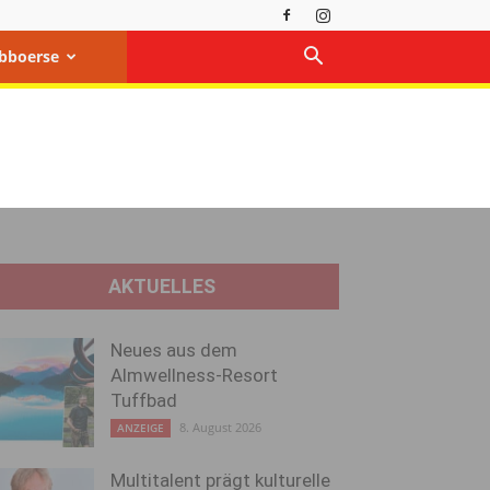
bboerse
AKTUELLES
Neues aus dem
Almwellness-Resort
Tuffbad
8. August 2026
ANZEIGE
Multitalent prägt kulturelle