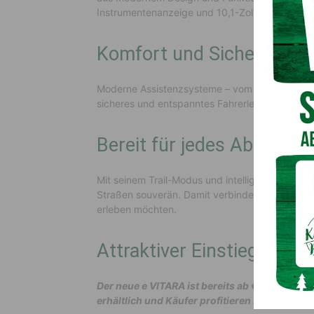
Instrumentenanzeige und 10,1-Zoll-Touchscreen 
Komfort und Sicherheit a
Moderne Assistenzsysteme – vom adaptiven Te
sicheres und entspanntes Fahrerlebnis.
Bereit für jedes Abenteue
Mit seinem Trail-Modus und intelligenter Kraftv
Straßen souverän. Damit verbindet er Elektromobi
erleben möchten.
Attraktiver Einstieg
Der neue e VITARA ist bereits ab € 29.990,- 
erhältlich und Käufer profitieren zum Markt