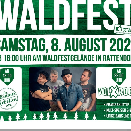
sorgt für intuitive Bedienung und beste Übersicht.
uf höchstem Niveau
mpomat bis zum Totwinkelwarner – garantieren ein
r
erteilung bleibt der e VITARA auch abseits befestigter
lität mit echter SUV-DNA – ideal für alle, die Freiheit neu
bei Auto Roth, Ihrem Suzuki-Partner in Hermagor
start vom Premierenbonus!