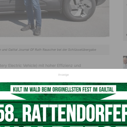
th und Gailtal Journal GF Ruth Rauscher bei der Schlüsselübergabe
ry Electric Vehicle) mit hoher Effizienz und
orzuheben ist der optionale ALLGRIP-e Allradantrieb, der
Anzeige
e Traktion sorgt – selbst auf anspruchsvollen Strecken
e: Große Räder, ein langer Radstand und markante Linien
m erwartet die Fahrerinnen und Fahrer ein gelungener Mix
tegrierte Display-System mit 10,25-Zoll-