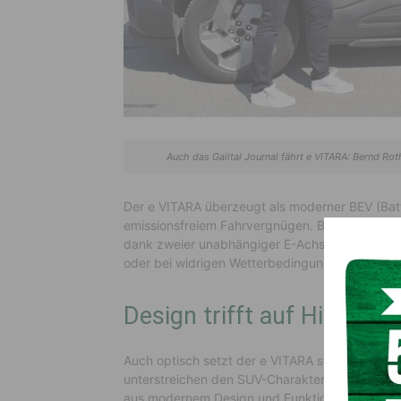
Auch das Gailtal Journal fährt e VITARA: Bernd Ro
Der e VITARA überzeugt als moderner BEV (Batte
emissionsfreiem Fahrvergnügen. Besonders herv
dank zweier unabhängiger E-Achsen für optimal
oder bei widrigen Wetterbedingungen.
Design trifft auf Hightech
Auch optisch setzt der e VITARA starke Akzent
unterstreichen den SUV-Charakter. Im Innenrau
aus modernem Design und Funktionalität. Das in