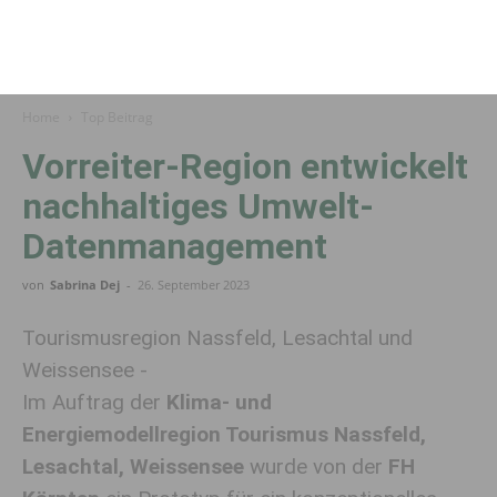
Home
Top Beitrag
Vorreiter-Region entwickelt
nachhaltiges Umwelt-
Datenmanagement
von
Sabrina Dej
-
26. September 2023
Tourismusregion Nassfeld, Lesachtal und
Weissensee -
Im Auftrag der
Klima- und
Energiemodellregion Tourismus Nassfeld,
Lesachtal, Weissensee
wurde von der
FH