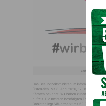
Bezirk Hermagor hat 
Das Gesundheitsministerium informiert regelm
Österreich. Mit 8. April 2020, 17 Uhr, gibt es 1
Kärnten bekannt. Wir haben zusammengefasst, 
aufteilt. Die meisten bestätigten Erkrankungen 
Dahinter liegt Völkermarkt mit 50 Erkrankungen. 