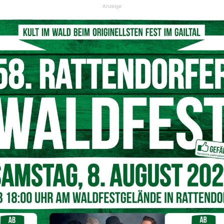
Anzeige
wieder vier registrierte Coronafälle
äßig über den Stand der Coronaerkrankungen in ganz
2.901 Coronafälle in Österreich, davon sind 360 Fälle in
wie sich die Erkrankungen auf die Kärntner Bezirke
gibt es nach wie vor im Bezirk Klagenfurt Stadt (79).
In Villach Land gibt es 45 positive Fälle. Im Bezirk