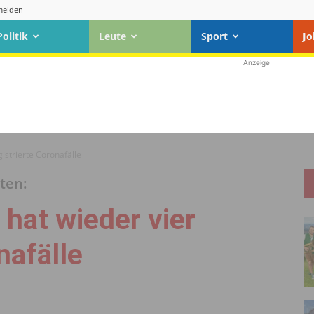
elden
Politik
Leute
Sport
Jo
Anzeige
istrierte Coronafälle
nten:
hat wieder vier
nafälle