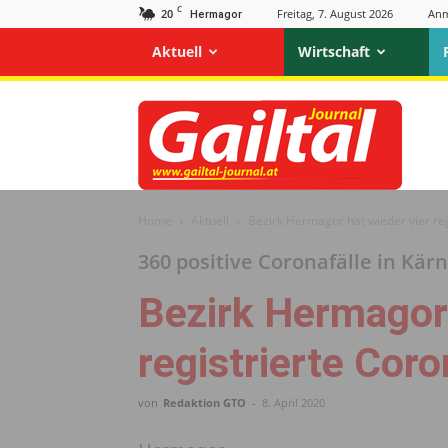
C
20
Freitag, 7. August 2026
Anm
Hermagor
Aktuell
Wirtschaft
Gailtal
Journal
Home
Aktuell
Bezirk Hermagor hat wieder vier reg
360 positive Coronafälle in Kär
Bezirk Hermagor 
registrierte Coro
von
Redaktion GTO
-
8. April 2020