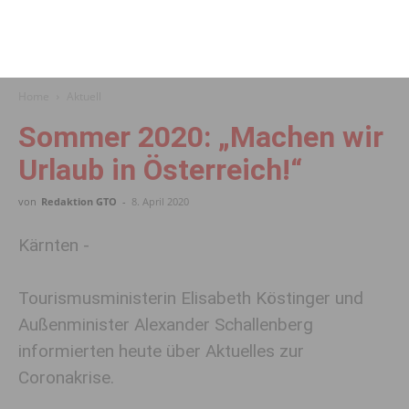
Home
Aktuell
Sommer 2020: „Machen wir
Urlaub in Österreich!“
von
Redaktion GTO
-
8. April 2020
Kärnten -
Tourismusministerin Elisabeth Köstinger und
Außenminister Alexander Schallenberg
informierten heute über Aktuelles zur
Coronakrise.