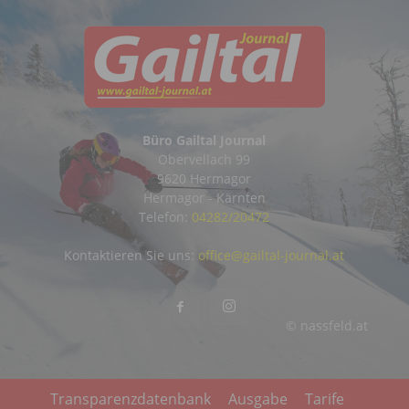
Büro Gailtal Journal
Obervellach 99
9620 Hermagor
Hermagor - Kärnten
Telefon:
04282/20472
Kontaktieren Sie uns:
office@gailtal-journal.at
© nassfeld.at
Transparenzdatenbank
Ausgabe
Tarife