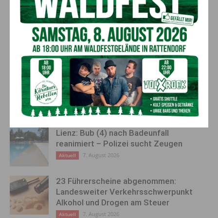
Reifenzentrum Hermagor –
Bezirk Hermagor hat wieder
Bald geht es es los!
vier registrierte Coronafälle
AKTUELLES
Bargeld im Bankomaten vergessen –
Polizei bittet um Hinweise
7. August 2026
Aktuell
Lienz: Bub (4) nach Badeunfall
reanimiert – Polizei sucht Zeugen
7. August 2026
Aktuell
23 Führerscheine abgenommen:
Landesweiter Verkehrsschwerpunkt
Alkohol und Drogen am Steuer
7. August 2026
Aktuell