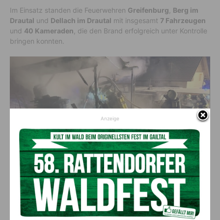
Im Einsatz standen die Feuerwehren
Greifenburg
,
Berg im
Drautal
und
Dellach im Drautal
mit insgesamt
7 Fahrzeugen
und
40 Kameraden
, die den Brand erfolgreich unter Kontrolle
bringen konnten.
Anzeige
Insgesamt 40 Einsatzkräfte mit sieben Fahrzeugen standen im Einsatz. (c)
feuerwehr.greifenburg.net
Vorheriger Artikel
Nächster Artikel