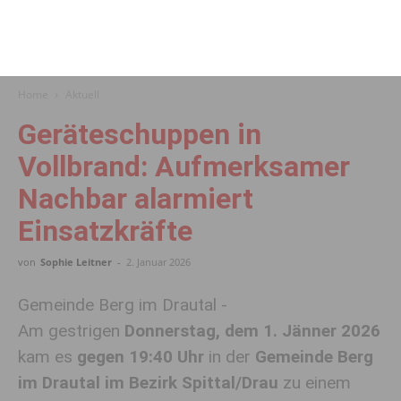
Home
Aktuell
Geräteschuppen in
Vollbrand: Aufmerksamer
Nachbar alarmiert
Einsatzkräfte
von
Sophie Leitner
-
2. Januar 2026
Gemeinde Berg im Drautal -
Am gestrigen
Donnerstag, dem 1. Jänner 2026
kam es
gegen 19:40 Uhr
in der
Gemeinde Berg
im Drautal im Bezirk Spittal/Drau
zu einem