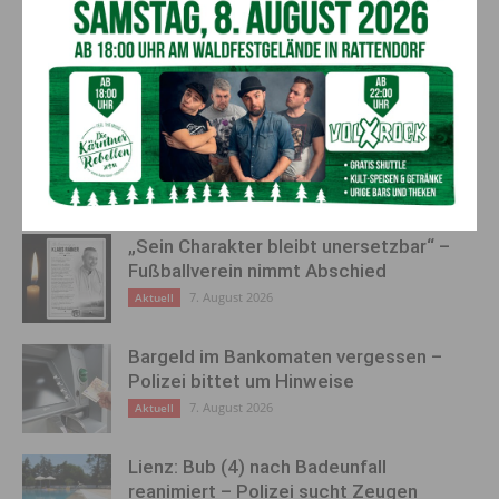
Freiwillige Feuerwehr
Kärntner Nudelmanufaktur
Arnoldstein im Doppel-Einsatz:
Ploner-Erlacher
Fehlalarm und Gebäudebrand
zum Jahresbeginn
AKTUELLES
„Sein Charakter bleibt unersetzbar“ –
Fußballverein nimmt Abschied
7. August 2026
Aktuell
Bargeld im Bankomaten vergessen –
Polizei bittet um Hinweise
7. August 2026
Aktuell
Lienz: Bub (4) nach Badeunfall
reanimiert – Polizei sucht Zeugen