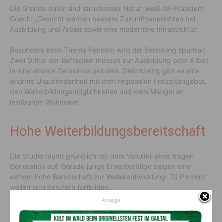
Die Gründe dafür sind struktureller Natur, weiß AK-Präsident
Goach: „Gesucht werden bessere Zukunftsaussichten bei
Ausbildung und Arbeit sowie eine modernere Infrastruktur.“
Besonders beim Thema Pendeln wird die Belastung spürbar:
Zwei Drittel der Befragten müssen zur Ausbildung oder Arbeit
in eine andere Gemeinde pendeln. Gleichzeitig gibt es eine
enorme Unzufriedenheit mit dem regionalen Freizeitangebot,
den Weiterbildungsmöglichkeiten und dem Mangel an
leistbarem Wohnraum.
Hohe Weiterbildungsbereitschaft
Die Studie räumt gründlich mit dem Vorurteil einer trägen
Generation auf. Gerade junge Erwerbstätige zeigen eine
extrem hohe Bereitschaft zur Weiterentwicklung: 70 Prozent
wollen sich beruflich fortbilden.
Anzeige
Daniel Weidlitsch
, Abteilungsleiter Bildungspolitik, Jugend
und Kultur: „Die AK Kärnten unterstützt diesen Wissensdurst.