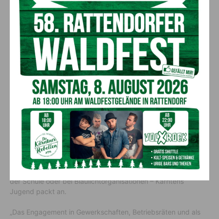
Mit der AK-Akademie, maßgeschneiderten
Bildungsberatungen sowie der Jugendmarke AK Young bieten
wir den Menschen genau die Werkzeuge, die sie für die
Arbeitswelt in Kärnten brauchen.“
Nicht politikverdrossen, sondern
ungehört
Ein weiteres Vorurteil, das die Studie widerlegt, ist die
vermeintliche Politikverdrossenheit. Die Jugend ist brennend
an der Mitgestaltung der Gesellschaft interessiert – es fehlt ihr
bloß an Foren und gelebter Demokratie im Alltag.
Wie groß der Gestaltungswille ist, zeigt das enorme soziale
Engagement: Ob in Sport-, Kultur- und religiösen Vereinen, in
der Schule oder bei Blaulichtorganisationen – Kärntens
Jugend packt an.
„Das Engagement in Gewerkschaften, Betriebsräten und als