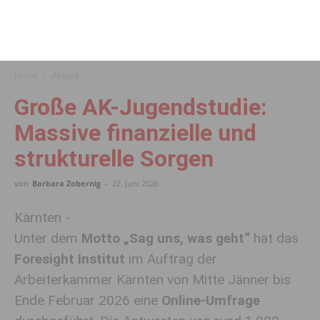
Home
Aktuell
Große AK-Jugendstudie:
Massive finanzielle und
strukturelle Sorgen
von
Barbara Zobernig
-
22. Juni 2026
Kärnten -
Unter dem
Motto „Sag uns, was geht“
hat das
Foresight Institut
im Auftrag der
Arbeiterkammer Kärnten von Mitte Jänner bis
Ende Februar 2026 eine
Online-Umfrage