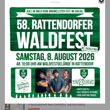
Anzeige
Unfall in Hermagor: 68-jährige
Bekannter 39-jähriger
Frau verletzt
Freizeitsportler tödlich
verunglückt
AKTUELLES
Ehrung für 50 Jahre Chorleitung:
Kärntner Lorbeer in Gold für Herwig
Schwarz
8. August 2026
Aktuell
„Paolo Santonino“ wird heute gespielt –
abgesagte Premiere von gestern Abend
wird morgen nachgeholt
8. August 2026
Aktuell
„Sein Charakter bleibt unersetzbar“ –
Fußballverein nimmt Abschied
7. August 2026
Aktuell