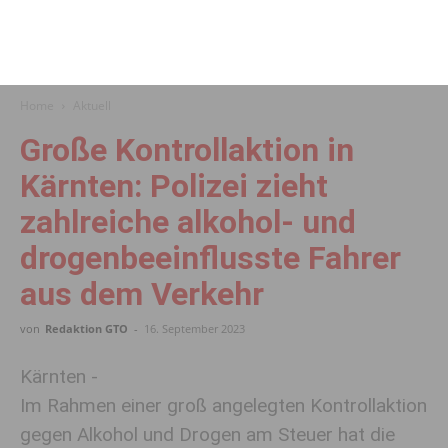
Home
Aktuell
Große Kontrollaktion in
Kärnten: Polizei zieht
zahlreiche alkohol- und
drogenbeeinflusste Fahrer
aus dem Verkehr
von
Redaktion GTO
-
16. September 2023
Kärnten -
Im Rahmen einer groß angelegten Kontrollaktion
gegen Alkohol und Drogen am Steuer hat die