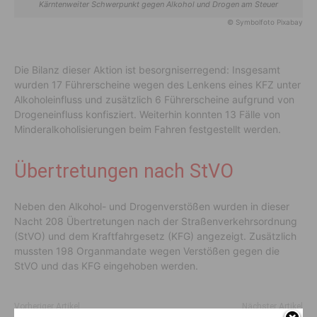
Kärntenweiter Schwerpunkt gegen Alkohol und Drogen am Steuer
© Symbolfoto Pixabay
Die Bilanz dieser Aktion ist besorgniserregend: Insgesamt
wurden 17 Führerscheine wegen des Lenkens eines KFZ unter
Alkoholeinfluss und zusätzlich 6 Führerscheine aufgrund von
Drogeneinfluss konfisziert. Weiterhin konnten 13 Fälle von
Minderalkoholisierungen beim Fahren festgestellt werden.
Übertretungen nach StVO
Neben den Alkohol- und Drogenverstößen wurden in dieser
Nacht 208 Übertretungen nach der Straßenverkehrsordnung
(StVO) und dem Kraftfahrgesetz (KFG) angezeigt. Zusätzlich
mussten 198 Organmandate wegen Verstößen gegen die
StVO und das KFG eingehoben werden.
Vorheriger Artikel
Nächster Artikel