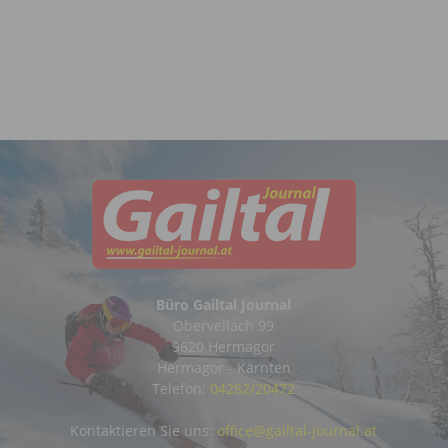
Büro Gailtal Journal
Obervellach 99
9620 Hermagor
Hermagor - Kärnten
Telefon:
04282/20472
Kontaktieren Sie uns:
office@gailtal-journal.at