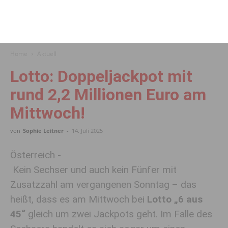
Home
Aktuell
Lotto: Doppeljackpot mit
rund 2,2 Millionen Euro am
Mittwoch!
von
Sophie Leitner
-
14. Juli 2025
Österreich -
Kein Sechser und auch kein Fünfer mit
Zusatzzahl am vergangenen Sonntag – das
heißt, dass es am Mittwoch bei
Lotto „6 aus
45“
gleich um zwei Jackpots geht. Im Falle des