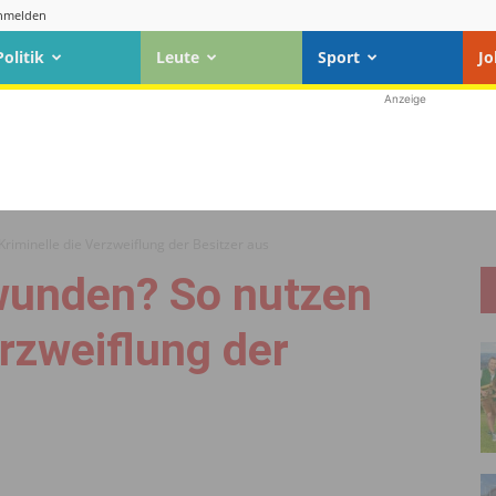
nmelden
Politik
Leute
Sport
Jo
Anzeige
riminelle die Verzweiflung der Besitzer aus
wunden? So nutzen
erzweiflung der