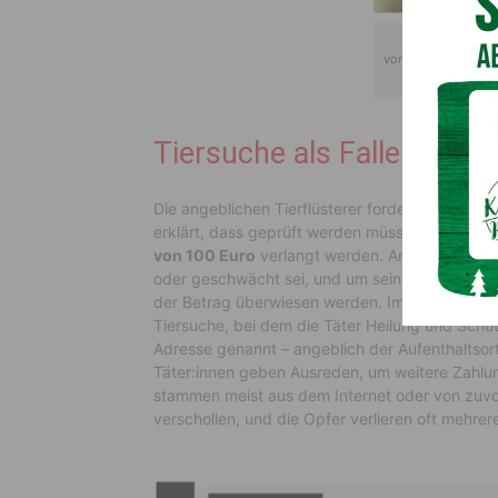
Diese Erfolgsm
von einer Kontakta
W
Tiersuche als Falle für Be
Die angeblichen Tierflüsterer fordern schnell G
erklärt, dass geprüft werden müsse, ob das Ti
von 100 Euro
verlangt werden. Anschließend me
oder geschwächt sei, und um seinen Standort 
der Betrag überwiesen werden. Im Kern handel
Tiersuche, bei dem die Täter Heilung und Schut
Adresse genannt – angeblich der Aufenthaltsort.
Täter:innen geben Ausreden, um weitere Zahlu
stammen meist aus dem Internet oder von zuvor
verschollen, und die Opfer verlieren oft mehrer