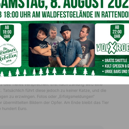
eldungen sollen Interessierte
ufnahme überzeugen (c) Screenshot
atchlist Internet
trug
eld von verzweifelten Haustierhalter:innen. Zunächst wird
er noch lebt, wofür Gutscheine oder Gegenstände
im Wert
lden die Betrüger, dass das Tier zwar lebt, aber verletzt
zu erfahren, müsse ein Transcash-Gutschein gekauft oder
t es sich um
Gutscheinkartenbetrug
, getarnt als
z des Tieres versprechen. Erst nach Zahlung wird eine
 Tatsächlich führt diese jedoch zu keiner Katze, und die
ngen zu erzwingen. Fotos oder „Erfolgsmeldungen“
 übermittelten Bildern der Opfer. Am Ende bleibt das Tier
e hundert Euro.