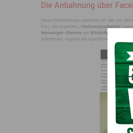
Die Anbahnung über Fac
Diese Empfehlungen stammen oft alle von demse
Frau, die angeblich
„Tierkommunikation“
beher
Messenger-Dienste
wie
WhatsApp oder Tele
aufnehmen, beginnt die eigentliche Betrugsma