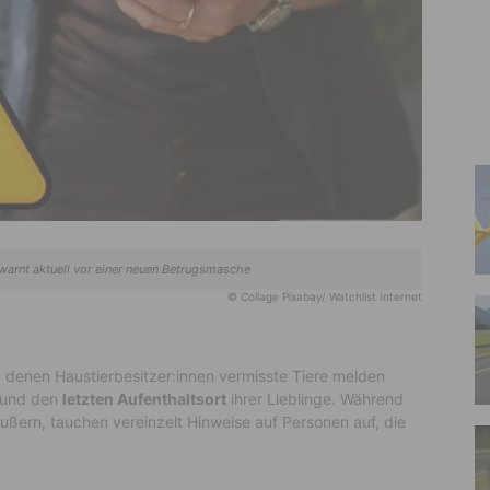
 warnt aktuell vor einer neuen Betrugsmasche
© Collage Pixabay/ Watchlist Internet
n denen Haustierbesitzer:innen vermisste Tiere melden
und den
letzten Aufenthaltsort
ihrer Lieblinge. Während
äußern, tauchen vereinzelt Hinweise auf Personen auf, die