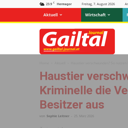
C
23.9
Freitag, 7. August 2026
A
Hermagor
Aktuell
Wirtschaft
Gailtal
Journal
Home
Aktuell
Haustier verschwunden? So nutzen K
Haustier versch
Kriminelle die V
Besitzer aus
von
Sophie Leitner
-
25. März 2026