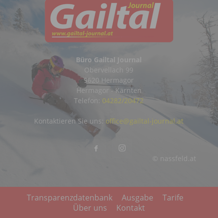
Büro Gailtal Journal
Obervellach 99
9620 Hermagor
Hermagor - Kärnten
Telefon:
04282/20472
Kontaktieren Sie uns:
office@gailtal-journal.at
© nassfeld.at
Transparenzdatenbank
Ausgabe
Tarife
Über uns
Kontakt