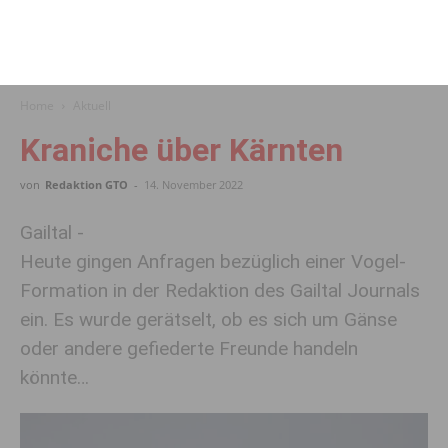
Home
Aktuell
Kraniche über Kärnten
von
Redaktion GTO
-
14. November 2022
Gailtal -
Heute gingen Anfragen bezüglich einer Vogel-
Formation in der Redaktion des Gailtal Journals
ein. Es wurde gerätselt, ob es sich um Gänse
oder andere gefiederte Freunde handeln
könnte…