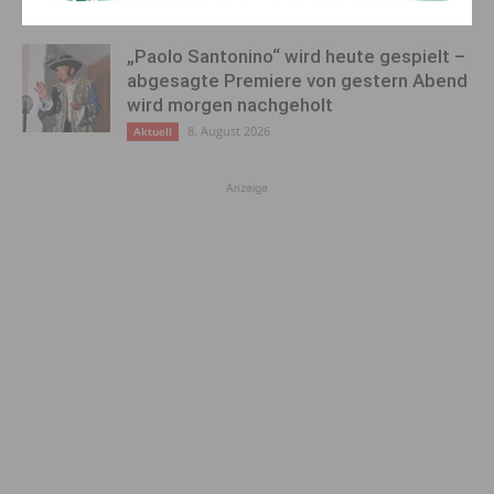
8. August 2026
Aktuell
„Paolo Santonino“ wird heute gespielt –
abgesagte Premiere von gestern Abend
wird morgen nachgeholt
8. August 2026
Aktuell
Anzeige