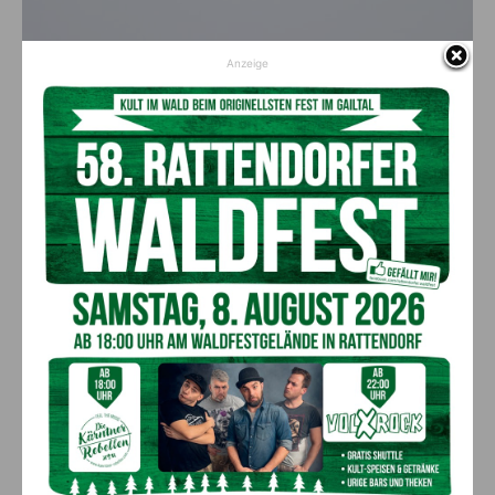
Anzeige
Vorheriger Artikel
Nächster Artikel
Neue Staatsbürgerschaften
Mehr Umsatz mit einem
verliehen: LH Kaiser begrüßte
Onlineshop – was ist zu
45 neue Landsleute in Kärnten
beachten?
AKTUELLES
Ein langes Leben ging zu Ende: Anna
Stulier im 106. Lebensjahr verstorben
8. August 2026
Aktuell
Ehrung für 50 Jahre Chorleitung:
Kärntner Lorbeer in Gold für Herwig
Schwarz