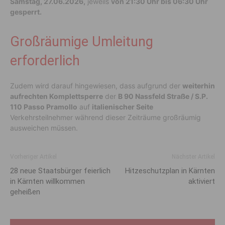
Samstag, 27.06.2026,
jeweils
von 21:30 Uhr bis 06:30 Uhr
gesperrt.
Großräumige Umleitung
erforderlich
Zudem wird darauf hingewiesen, dass aufgrund der
weiterhin
aufrechten Komplettsperre
der
B 90 Nassfeld Straße / S.P.
110 Passo Pramollo
auf
italienischer Seite
Verkehrsteilnehmer während dieser Zeiträume großräumig
ausweichen müssen.
Vorheriger Artikel
Nächster Artikel
28 neue Staatsbürger feierlich
Hitzeschutzplan in Kärnten
in Kärnten willkommen
aktiviert
geheißen