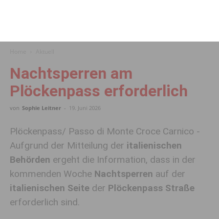
Home
Aktuell
Nachtsperren am
Plöckenpass erforderlich
von
Sophie Leitner
-
19. Juni 2026
Plöckenpass/ Passo di Monte Croce Carnico -
Aufgrund der Mitteilung der
italienischen
Behörden
ergeht die Information, dass in der
kommenden Woche
Nachtsperren
auf der
italienischen Seite
der
Plöckenpass Straße
erforderlich sind.