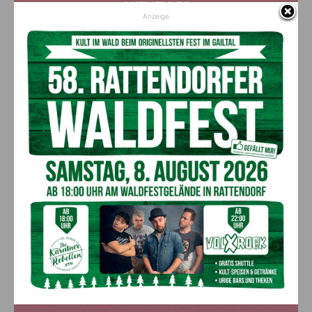
AKTUELLES
Anzeige
Ein langes Leben ging zu Ende: Anna
Stulier im 106. Lebensjahr verstorben
8. August 2026
Aktuell
Ehrung für 50 Jahre Chorleitung:
Kärntner Lorbeer in Gold für Herwig
Schwarz
8. August 2026
Aktuell
„Paolo Santonino“ wird heute gespielt –
abgesagte Premiere von gestern Abend
wird morgen nachgeholt
8. August 2026
Aktuell
Anzeige