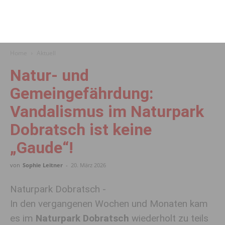
Home
Aktuell
Natur- und
Gemeingefährdung:
Vandalismus im Naturpark
Dobratsch ist keine
„Gaude“!
von
Sophie Leitner
-
20. März 2026
Naturpark Dobratsch -
In den vergangenen Wochen und Monaten kam
es im
Naturpark Dobratsch
wiederholt zu teils