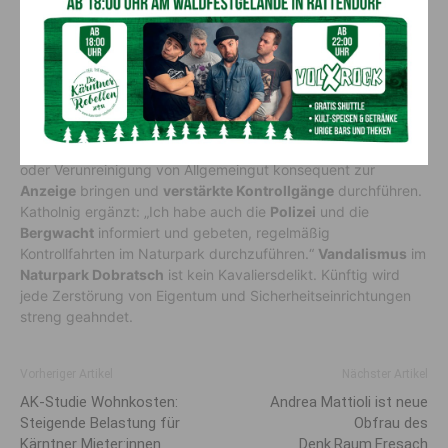
gebeten, derartige Vorfälle umgehend zu melden.“
Verstärkte Kontrollen durch
Ranger, Bergwacht und Polizei
Die
Naturpark-Ranger
werden künftig jede Beschädigung
oder Verunreinigung von Allgemeingut konsequent zur
Anzeige
bringen und
verstärkte Kontrollgänge
durchführen.
Katholnig ergänzt: „Ich habe auch die
Polizei
und die
Bergwacht
informiert und gebeten, regelmäßig
Kontrollfahrten im Naturpark durchzuführen.“
Vandalismus
im
Naturpark Dobratsch
ist kein Kavaliersdelikt. Künftig wird
jede Zerstörung von Eigentum und Sicherheitseinrichtungen
streng geahndet.
Vorheriger Artikel
Nächster Artikel
AK-Studie Wohnkosten:
Andrea Mattioli ist neue
Steigende Belastung für
Obfrau des
Kärntner Mieter:innen
Denk.Raum.Fresach