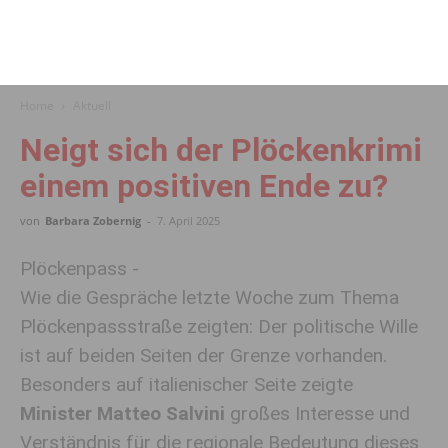
Home
Aktuell
Neigt sich der Plöckenkrimi
einem positiven Ende zu?
von
Barbara Zobernig
-
7. April 2025
Plöckenpass -
Wie die Gespräche letzte Woche zum Thema
Plöckenpassstraße zeigten: Der politische Wille
ist auf beiden Seiten der Grenze vorhanden.
Besonders auf italienischer Seite zeigte
Minister Matteo Salvini
großes Interesse und
Verständnis für die regionale Bedeutung dieses