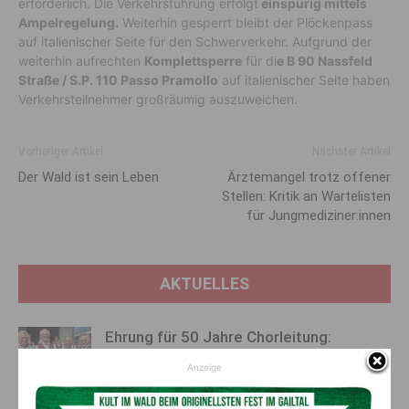
erforderlich. Die Verkehrsführung erfolgt
einspurig mittels
Ampelregelung.
Weiterhin gesperrt bleibt der Plöckenpass
auf italienischer Seite für den Schwerverkehr.
Aufgrund der
weiterhin aufrechten
Komplettsperre
für di
e B 90 Nassfeld
Straße / S.P. 110 Passo Pramollo
auf italienischer Seite haben
Verkehrsteilnehmer großräumig auszuweichen.
Vorheriger Artikel
Nächster Artikel
Der Wald ist sein Leben
Ärztemangel trotz offener
Stellen: Kritik an Wartelisten
für Jungmediziner:innen
AKTUELLES
Ehrung für 50 Jahre Chorleitung:
Kärntner Lorbeer in Gold für Herwig
Anzeige
Schwarz
8. August 2026
Aktuell