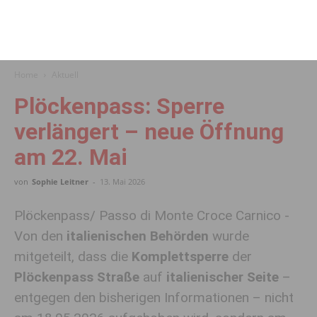
Home
Aktuell
Plöckenpass: Sperre
verlängert – neue Öffnung
am 22. Mai
von
Sophie Leitner
-
13. Mai 2026
Plöckenpass/ Passo di Monte Croce Carnico -
Von den
italienischen Behörden
wurde
mitgeteilt, dass die
Komplettsperre
der
Plöckenpass Straße
auf
italienischer Seite
–
entgegen den bisherigen Informationen – nicht