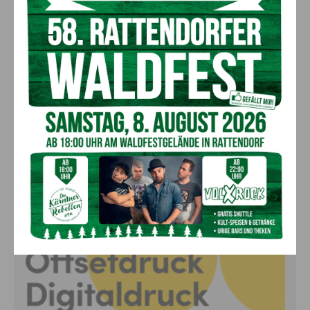
„Paolo Santonino“ wird heute gespielt –
abgesagte Premiere von gestern Abend
wird morgen nachgeholt
8. August 2026
Aktuell
„Sein Charakter bleibt unersetzbar“ –
Fußballverein nimmt Abschied
7. August 2026
Aktuell
Anzeige