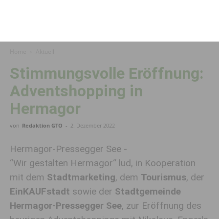
Home
Aktuell
Stimmungsvolle Eröffnung:
Adventshopping in
Hermagor
von
Redaktion GTO
-
2. Dezember 2022
Hermagor-Pressegger See -
“Wir gestalten Hermagor“ lud, in Kooperation
mit dem
Stadtmarketing
, dem
Tourismus
, der
EinKAUFstadt
sowie der
Stadtgemeinde
Hermagor-Pressegger See
, zur Eröffnung des