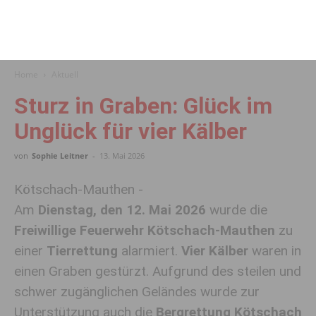
Home
Aktuell
Sturz in Graben: Glück im
Unglück für vier Kälber
von
Sophie Leitner
-
13. Mai 2026
Kötschach-Mauthen -
Am
Dienstag, den 12. Mai 2026
wurde die
Freiwillige Feuerwehr Kötschach-Mauthen
zu
einer
Tierrettung
alarmiert.
Vier Kälber
waren in
einen Graben gestürzt. Aufgrund des steilen und
schwer zugänglichen Geländes wurde zur
Unterstützung auch die
Bergrettung Kötschach