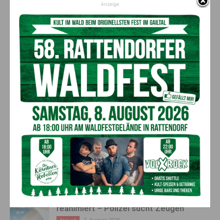
Anzeige
Vorheriger Artikel
Nächster Artikel
Ein Sir in der Politik –
Der Wald ist sein Leben
verbindend statt spaltend
AKTUELLES
„Sein Charakter bleibt unersetzbar“ –
Fußballverein nimmt Abschied
7. August 2026
Aktuell
Bargeld im Bankomaten vergessen –
Polizei bittet um Hinweise
7. August 2026
Aktuell
Lienz: Bub (4) nach Badeunfall
reanimiert – Polizei sucht Zeugen
7. August 2026