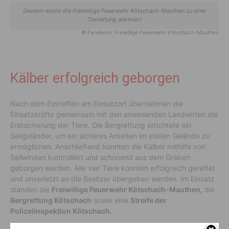
Gestern wurde die Freiwillige Feuerwehr Kötschach-Mauthen zu einer
Tierrettung alarmiert
© Facebook: Freiwillige Feuerwehr Kötschach-Mauthen
Kälber erfolgreich geborgen
Nach dem Eintreffen am Einsatzort übernahmen die
Einsatzkräfte gemeinsam mit den anwesenden Landwirten die
Erstsicherung der Tiere. Die Bergrettung errichtete ein
Seilgeländer, um ein sicheres Arbeiten im steilen Gelände zu
ermöglichen. Anschließend konnten die Kälber mithilfe von
Seilwinden kontrolliert und schonend aus dem Graben
geborgen werden. Alle vier Tiere konnten erfolgreich gerettet
und unverletzt an die Besitzer übergeben werden. Im Einsatz
standen die
Freiwillige Feuerwehr Kötschach-Mauthen,
die
Bergrettung Kötschach
sowie eine
Streife der
Polizeiinspektion Kötschach.