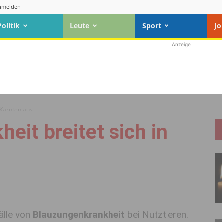
nmelden
Politik
Leute
Sport
Jo
Anzeige
 Kärnten aus
eit breitet sich in
älle von
Blauzungenkrankheit
bei Nutztieren.