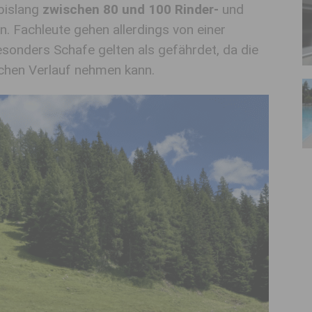
bislang
zwischen 80 und 100 Rinder-
und
. Fachleute gehen allerdings von einer
esonders Schafe gelten als gefährdet, da die
lichen Verlauf nehmen kann.