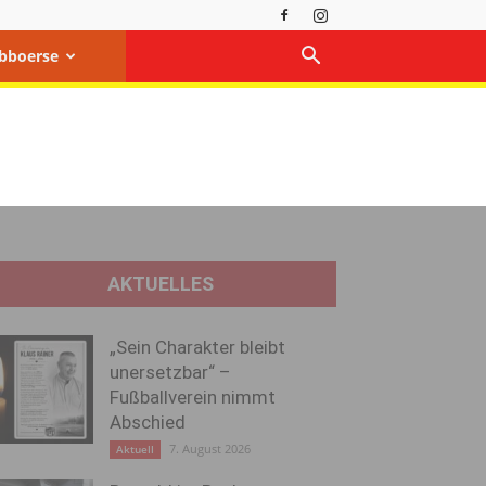
bboerse
AKTUELLES
„Sein Charakter bleibt
unersetzbar“ –
Fußballverein nimmt
Abschied
7. August 2026
Aktuell