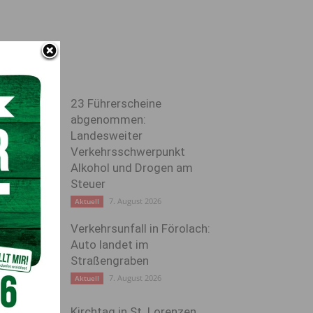
23 Führerscheine
abgenommen:
Landesweiter
Verkehrsschwerpunkt
Alkohol und Drogen am
Steuer
7. August 2026
Aktuell
Verkehrsunfall in Förolach:
Auto landet im
Straßengraben
7. August 2026
Aktuell
Kirchtag in St. Lorenzen