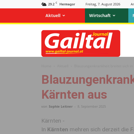
C
29.2
Freitag, 7. August 2026
A
Hermagor
Aktuell
Wirtschaft
Gailtal
Journal
Home
Aktuell
Blauzungenkrankheit breitet sich in
Blauzungenkrankh
Kärnten aus
von
Sophie Leitner
-
8. September 2025
Kärnten -
In
Kärnten
mehren sich derzeit die F