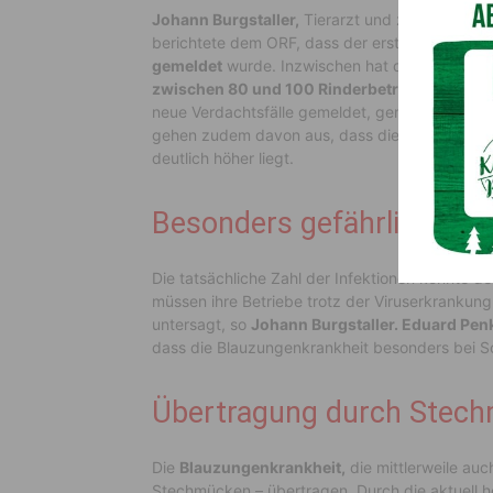
Johann Burgstaller,
Tierarzt und zuständig fü
berichtete dem ORF, dass der erste Fall der
Bl
gemeldet
wurde. Inzwischen hat die Viruserkr
zwischen 80 und 100 Rinderbetriebe
sowie
r
neue Verdachtsfälle gemeldet, genaue Zahlen la
gehen zudem davon aus, dass die tatsächliche 
deutlich höher liegt.
Besonders gefährlich für
Die tatsächliche Zahl der Infektionen könnte deu
müssen ihre Betriebe trotz der Viruserkrankung ni
untersagt, so
Johann Burgstaller. Eduard Pe
dass die Blauzungenkrankheit besonders bei Sch
Übertragung durch Stec
Die
Blauzungenkrankheit,
die mittlerweile au
Stechmücken – übertragen. Durch die aktuell h