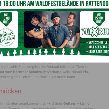
r Tierkrankheiten bei der Landwirtschaftskammer,
auzungenkrankheit
in Kärnten bereits
vor einem Jahr
ankung jedoch deutlich an Dynamik gewonnen. Aktuell sind
und 50 Schafbetriebe
in Kärnten betroffen. Täglich werden
ssen sich derzeit kaum nennen, so Burgstaller. Experten
Zahl der Infektionen – die sogenannte Dunkelziffer – noch
 Schafe
tlich höher liegen, als offiziell gemeldet. Landwirte
cht schließen; lediglich der Verkauf infizierter Tiere ist
nker vom Kärntner Schafzuchtverband
weist darauf hin,
afen gefährlich ist und tödlich verlaufen kann.
hmücken
ch in Kärnten angekommen ist, wird über
Gnitzen
– kleine
ohen Temperaturen sind nun deutlich mehr dieser Insekten