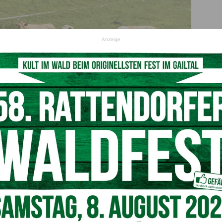
Anzeige
t breitet sich aktuell in Kärnten aus.
© Privat
et sich aus