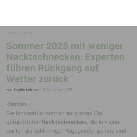
Home
Leute
Sommer 2025 mit weniger
Nacktschnecken: Experten
führen Rückgang auf
Wetter zurück
von
Sophie Leitner
-
8. September 2025
Kärnten -
Gartenbesitzer können aufatmen: Die
gefürchteten
Nacktschnecken,
die in vielen
Gärten als schleimige Plagegeister gelten, sind