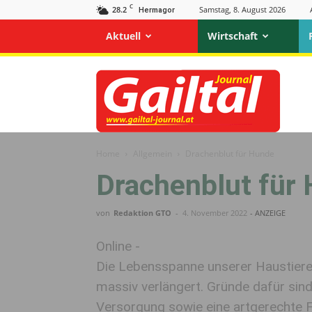
C
28.2
Samstag, 8. August 2026
Hermagor
Aktuell
Wirtschaft
Gailtal
Journal
Home
Allgemein
Drachenblut für Hunde
Drachenblut für
von
Redaktion GTO
-
4. November 2022
- ANZEIGE
Online -
Die Lebensspanne unserer Haustiere 
massiv verlängert. Gründe dafür sind
Versorgung sowie eine artgerechte F