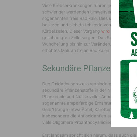
Viele Krebserkrankungen rühren jedoch nicht (
schwieriger werdenden Umweltverhältnissen. G
sogenannten freie Radikale. Dies sind reaktions
besitzen und sich da fehlende von einem potenzi
Körperzellen. Dieser Vorgang
wird als Oxidatio
geschädigten Zelle sorgen. Das Spektrum reich
Wundheilung bis hin zur Veränderung des Erbgut
erhöhtes Maß an freien Radikalen aufweisen.
Sekundäre Pflanzenstoffe
Den Oxidationsprozess verhindern können sogen
sekundäre Pflanzenstoffe in der Natur. So bei
Pflanzenöle und Nüsse voller Antioxidantien. B
sogenannte ampelfarbige Ernährung zu achten. 
Gelb/Orange (etwa Äpfel, Karotten) und Rot (T
insbesondere die Antioxidantien aus Trauben he
viele Oligomere Proanthocyanidine, kurz OPC. D
Erst langsam spricht sich herum, dass auch die