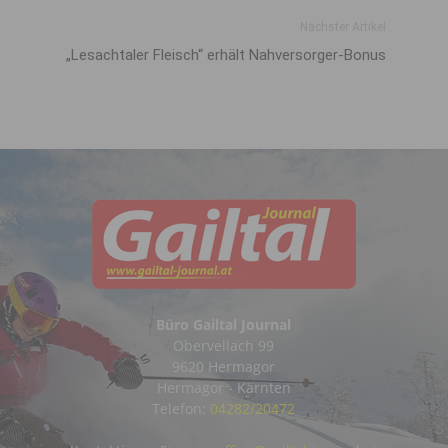
Nächster Artikel
„Lesachtaler Fleisch“ erhält Nahversorger-Bonus
Büro Gailtal Journal
Obervellach 99
9620 Hermagor
Hermagor - Kärnten
Telefon:
04282/20472