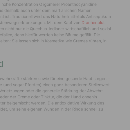
ch hohe Konzentration Oligomerer Proanthocyanidine
as deshalb auch unter dem martialischen Namen
ist. Traditionell wird das Naturheilmittel als Antiseptikum
nd Atemwegserkrankungen. Mit dem Kauf von
Drachenblut
 nicht nur die Quechua-Indianer wirtschaftlich und sozial
efallen, denn hierfür werden keine Bäume gefällt. Die
ten: Sie lassen sich in Kosmetika wie Cremes rühren, in
d
ehrkräfte stärken sowie für eine gesunde Haut sorgen –
 (und sogar Pferden) einen ganz besonderen Stellenwert
e Verletzungen oder die generelle Stärkung der Abwehr:
eder der Creme oder Tinktur, die der Hund ohnehin
r beigemischt werden. Die antioxidative Wirkung des
det, um seine eigenen Wunden in der Rinde schnell zu