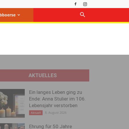
bboerse
AKTUELLES
Ein langes Leben ging zu
Ende: Anna Stulier im 106.
Lebensjahr verstorben
8. August 2026
Aktuell
Ehrung für 50 Jahre