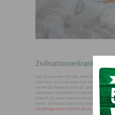
Zivilisationserkrankunge
Das ist auch kein Wunder, denn die Freundsch
und Hund, ist schon lange kein reines Zweckbü
sie werden liebevoll umsorgt, gehegt und gepfl
Lebensalter entwickeln Hunde dieselben zivili
Mensch. So etwa Krebserkrankungen, die in v
waren. Statistisch betrachtet, entwickelt jede
zehnjährige Hund verstirbt daran
.