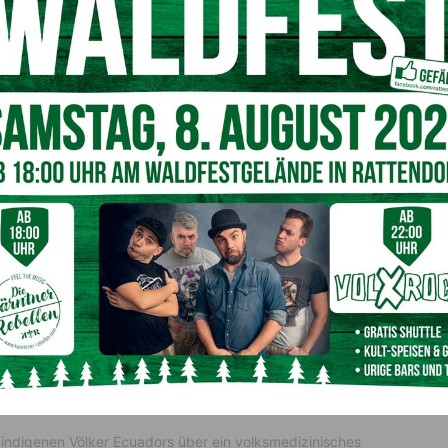
nur) vom Lebensstil her, sondern auch von immer
efürchtet sind in diesem Zusammenhang vor allem die
freudige Moleküle, die nur ein ungepaartes Elektron
ellen Reaktionspartner „stehlen“ – leider vor allem von
n bezeichnet
und kann für eine Degeneration der so
t von vorzeitiger Hautalterung über verlangsamte
s der Zelle. Kein Wunder, dass viele Krebszellen ein
 als potentes Antioxidans
annte Antioxidantien. Diese Stoffe finden sich als
spielsweise stecken Obst, Gemüse, Hülsenfrüchte,
eim Menschen gilt schon lange die Empfehlung, auf eine
Also täglich Grün (etwa Spinat, Trauben), gepaart mit
omaten, Beeren) zu sich zu nehmen. Dabei haben sich
rvorgetan. In diesen stecken nämlich überdurchschnittlich
iese hat auch die Kosmetikindustrie für sich entdeckt.
 indigenen Völker Ecuadors über ein volksmedizinisches