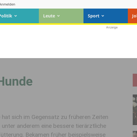
Anmelden
Politik
Leute
Sport
Jo
Anzeige
 Hunde
hat sich im Gegensatz zu früheren Zeiten
 unter anderem eine bessere tierärztliche
ütterung. Bekamen früher beispielsweise