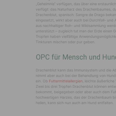
„Geheimnis“ verfügen, das über eine erstaunli
verfügt: das Naturharz des Drachenbaumes, d
Drachenblut, spanisch: Sangre de Drago bekannt 
eingesetzt, wirkt aber auch bei Durchfall- u
aus nachhaltiger Roh- und Wildsammlung werden
unterstützt – zugleich tut man der Erde einen G
Tropfen haben vielfältige Anwendungsmöglichkei
Tinkturen mischen oder pur geben.
OPC für Mensch und Hun
Drachenblut kann das Immunsystem und die Abw
nimmt aber auch bei der Behandlung von Hunde
ein. Ob
Futtermittelallergien
, leichte äußerlich
Zwei bis drei Tropfen Drachenblut können entw
bekommt, beigegeben oder aber auch dem Futte
hochwertigen Harzes, das der Drachenbaum bil
heilen, kann sich nun auch am Hund entfalten.