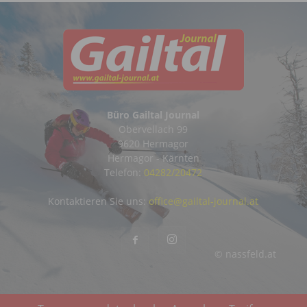
Büro Gailtal Journal
Obervellach 99
9620 Hermagor
Hermagor - Kärnten
Telefon:
04282/20472
Kontaktieren Sie uns:
office@gailtal-journal.at
© nassfeld.at