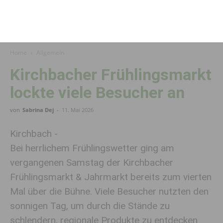
Home
Allgemein
Kirchbacher Frühlingsmarkt
lockte viele Besucher an
von
Sabrina Dej
-
11. Mai 2026
Kirchbach -
Bei herrlichem Frühlingswetter ging am
vergangenen Samstag der Kirchbacher
Frühlingsmarkt & Jahrmarkt bereits zum vierten
Mal über die Bühne. Viele Besucher nutzten den
sonnigen Tag, um durch die Stände zu
schlendern, regionale Produkte zu entdecken