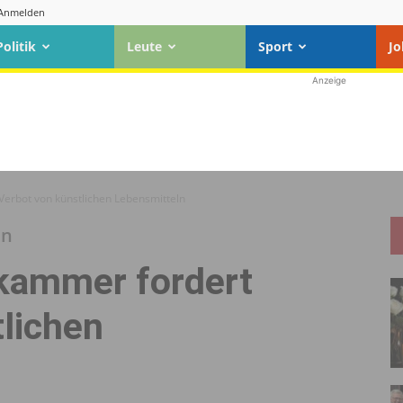
Anmelden
Politik
Leute
Sport
Jo
Anzeige
Verbot von künstlichen Lebensmitteln
en
kammer fordert
lichen