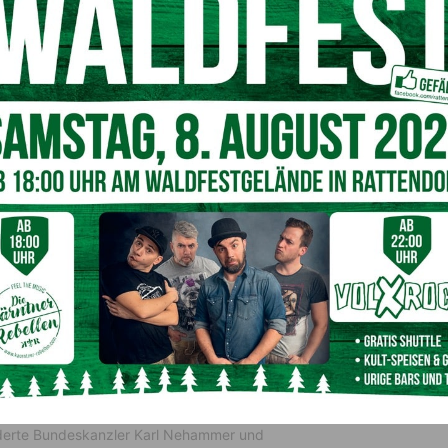
ederherstellung der Natur”
aftlich
 “Wiederherstellung der Natur” eine Renaturierung aller
echend ihres Zustandes in den 1950er-Jahren. Dies stößt
egfried Huber
, der die Pläne als weltfremd und
der LK-Kammerrätinnen und -Kammerräte aller Fraktionen
-Parlaments auf, sich gegen den Entwurf zu stellen und
ausende Hektar Ackerland und Wiesen einer
rbeitsplätze sowie Wertschöpfung gefährden.
 verweigern
ommen mit den südamerikanischen Mercosur-Staaten noch
 Union würde ihre Märkte für südamerikanische Agrargüter
kte für Autos und chemische Produkte aus der EU öffnen
befürchtet, dass das Abkommen die Abholzung des
ima-, Tierwohl- und Sozialstandards in Südamerika
rderte Bundeskanzler Karl Nehammer und