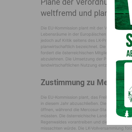
Pläne der Verordnung “Wi
weltfremd und planwirtsch
Die EU-Kommission plant mit der Verordnung zur
Lebensräume in der Europäischen Union entspr
jedoch auf Kritik seitens des LK-Präsidenten
Si
planwirtschaftlich bezeichnet. Die Resolution 
fordert die österreichischen Mitglieder des EU
abzulehnen. Die Umsetzung der Pläne würde t
landwirtschaftlichen Nutzung entziehen und A
Zustimmung zu Mercosur
Die EU-Kommission plant, das Freihandelsabk
in diesem Jahr abzuschließen. Die Europäische
öffnen, während die Mercosur-Staaten ihre Mär
müssten. Die österreichische Landwirtschaft 
Regenwaldes vorantreiben und die niedrigen Kl
missachten würde. Die LK-Vollversammlung fo