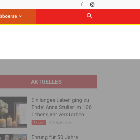
bboerse
AKTUELLES
Ein langes Leben ging zu
Ende: Anna Stulier im 106.
Lebensjahr verstorben
8. August 2026
Aktuell
Ehrung für 50 Jahre