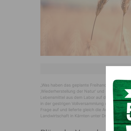
„Was haben das geplante Freihandelsabkommen
‚Wiederherstellung der Natur‘ und die Bestreb
Lebensmittel aus dem Labor auf dem Markt zu
in der gestrigen Vollversammlung der LK Kärnte
Frage auf und lieferte gleich die Antwort: „Sie
Landwirtschaft in Kärnten unter Druck. Und das 