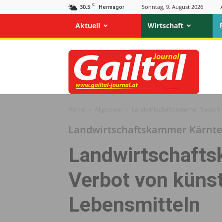
C
30.5
Sonntag, 9. August 2026
Hermagor
Aktuell
Wirtschaft
Gailtal
Journal
Home
Allgemein
Landwirtschaftskammer fordert 
Landwirtschaftskammer Kärnt
Landwirtschafts
Verbot von künst
Lebensmitteln