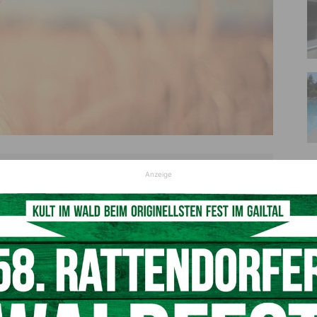
Symbolfoto
Anzeige
 der EU mit den Mercosur-Staaten, die EU-Verordnung zur
ungen von internationalen Lebensmittelkonzernen,
 bringen, gemeinsam?“ LK-Präsident
Siegfried Huber
warf
n im Bildungshaus Schloss Krastowitz eine rhetorische
 bringen unsere Form der bäuerlich-nachhaltigen
werden wir uns nicht gefallen lassen!“, versichert
Huber
.