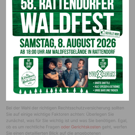
Der eigene Standpunkt wird aktiv vor Gericht vertreten.
Zudem haben Sie ständigen Zugriff auf einen Anwalt, sofern
die Versicherung den Fall als aussichtsreich bewertet. Das ist
ein wichtiger Faktor für viele Unternehmen, deren Zeitdruck
oft dazu führt, dass Gerichtsverfahren als unpraktisch
erachtet werden. Diese Art von Versicherung bietet allen
Beteiligten Stabilität und Sicherheit bei möglichen zukünftigen
Rechtsstreitigkeiten.
Wie Sie die richtige
Rechtsschutzversicherung für
sich auswählen
Bei der Wahl der richtigen Rechtsschutzversicherung sollten
Sie auf einige wichtige Faktoren achten: Überlegen Sie
zunächst, was für Sie wichtig ist und was Sie benötigen. Egal,
ob es um rechtliche Fragen
oder Gerichtskosten
geht, werfen
Sie einen detaillierten Blick auf die angebotenen