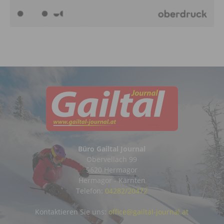
Büro Gailtal Journal
Obervellach 99
9620 Hermagor
Hermagor - Kärnten
Telefon:
04282/20472
Kontaktieren Sie uns:
office@gailtal-journal.at