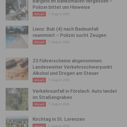
Bargeld im Bankomaten vergessen –
Polizei bittet um Hinweise
7. August 2026
Aktuell
Lienz: Bub (4) nach Badeunfall
reanimiert – Polizei sucht Zeugen
7. August 2026
Aktuell
23 Führerscheine abgenommen:
Landesweiter Verkehrsschwerpunkt
Alkohol und Drogen am Steuer
7. August 2026
Aktuell
Verkehrsunfall in Förolach: Auto landet
im Straßengraben
7. August 2026
Aktuell
Kirchtag in St. Lorenzen
6. August 2026
Aktuell