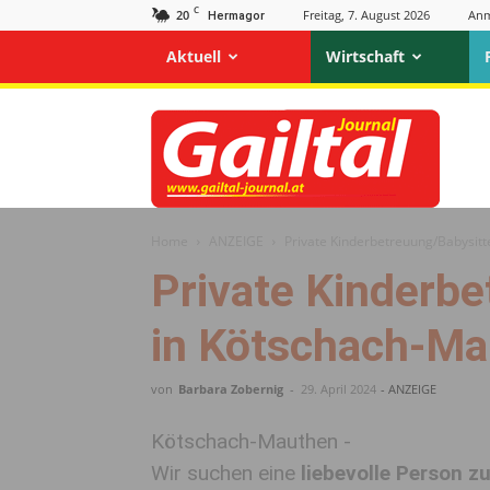
C
20
Freitag, 7. August 2026
Anm
Hermagor
Aktuell
Wirtschaft
Gailtal
Journal
Home
ANZEIGE
Private Kinderbetreuung/Babysitt
Private Kinderbe
in Kötschach-Ma
von
Barbara Zobernig
-
29. April 2024
- ANZEIGE
Kötschach-Mauthen -
Wir suchen eine
liebevolle Person z