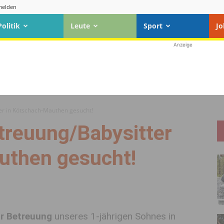
elden
Politik
Leute
Sport
Jo
Anzeige
er in Kötschach-Mauthen gesucht!
treuung/Babysitter
uthen gesucht!
ur Betreuung
unseres 1-jährigen Sohnes in