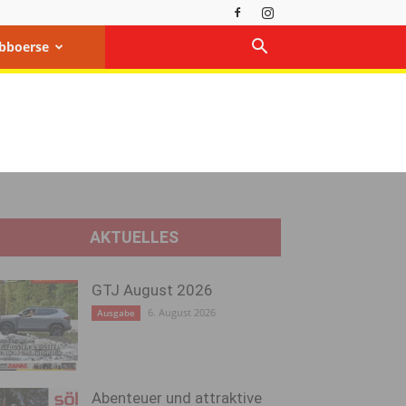
bboerse
AKTUELLES
GTJ August 2026
6. August 2026
Ausgabe
Abenteuer und attraktive