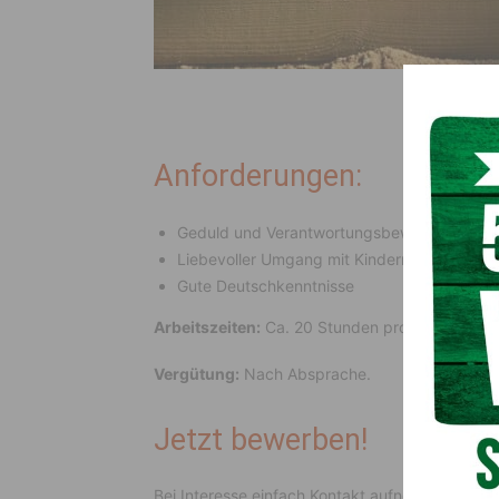
Anforderungen:
Geduld und Verantwortungsbewusstsein
Liebevoller Umgang mit Kindern
Gute Deutschkenntnisse
Arbeitszeiten:
Ca. 20 Stunden pro Woche, flexi
Vergütung:
Nach Absprache.
Jetzt bewerben!
Bei Interesse einfach Kontakt aufnehmen, wir f