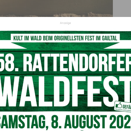
© Bild von congerdesign auf Pixabay
Anzeige
bel.
reuen uns darauf, Sie kennenzulernen!