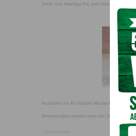
Sonn- und feiertags frei, kein Abenddienst!
Bruttolohn für 40 Stunde/ Woche € 2.100.-
Bewerbungen werden unter der Tel. Nr.
0664/1
Vorheriger Artikel