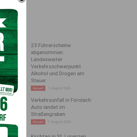
23 Führerscheine
abgenommen:
Landesweiter
Verkehrsschwerpunkt
Alkohol und Drogen am
Steuer
7. August 2026
Aktuell
Verkehrsunfall in Förolach:
Auto landet im
Straßengraben
7. August 2026
Aktuell
Kirchtag in St. Lorenzen