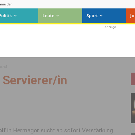
nmelden
Politik
Leute
Sport
Jo
Anzeige
ucht!
 Servierer/in
olf
in Hermagor sucht ab sofort Verstärkung