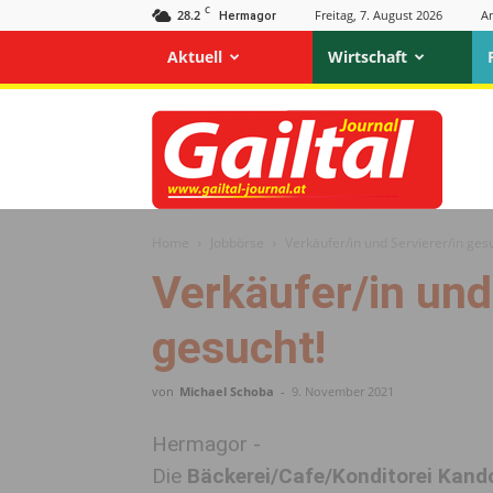
C
28.2
Freitag, 7. August 2026
A
Hermagor
Aktuell
Wirtschaft
Gailtal
Journal
Home
Jobbörse
Verkäufer/in und Servierer/in ges
Verkäufer/in und
gesucht!
von
Michael Schoba
-
9. November 2021
Hermagor -
Die
Bäckerei/Cafe/Konditorei Kand