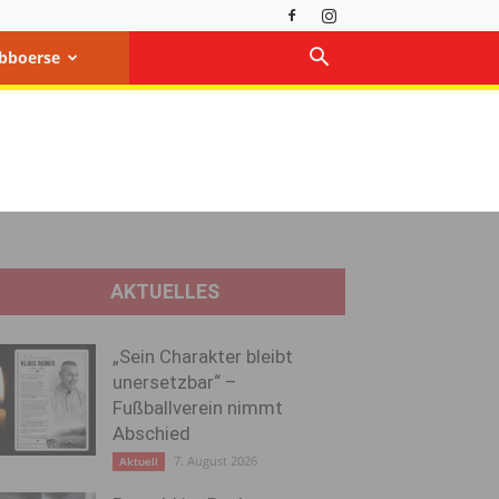
bboerse
AKTUELLES
„Sein Charakter bleibt
unersetzbar“ –
Fußballverein nimmt
Abschied
7. August 2026
Aktuell