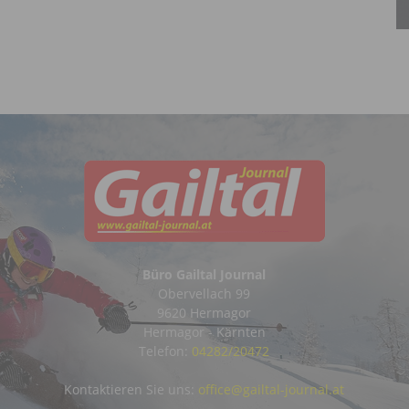
Büro Gailtal Journal
Obervellach 99
9620 Hermagor
Hermagor - Kärnten
Telefon:
04282/20472
Kontaktieren Sie uns:
office@gailtal-journal.at