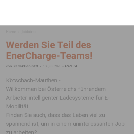
Home
Jobbörse
Werden Sie Teil des
EnerCharge-Teams!
von
Redaktion GTO
-
13. Juli 2020
- ANZEIGE
Kötschach-Mauthen -
Willkommen bei Österreichs führendem
Anbieter intelligenter Ladesysteme für E-
Mobilität.
Finden Sie auch, dass das Leben viel zu
spannend ist, um in einem uninteressanten Job
zu arbeiten?