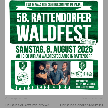
Interesse?
Falls Sie Interesse an dieser Position haben und weitere
Informationen wünschen, nehmen Sie rasch Kontakt auf mit
unserem Recruiting-Team unter
welcome@enercharge.at
Ihre Bewerbung wird bereits freudig erwartet!
EnerCharge GmbH
Kötschach 66
9640 Kötschach-Mauthen
welcome@enercharge.at
https://www.enercharge.at
Vorheriger Artikel
Nächster Artikel
Ein Gailtaler Arzt mit großer
Christine Schaller-Maitz ist