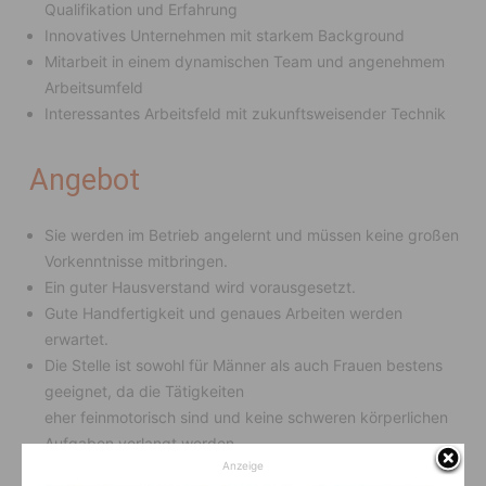
Qualifikation und Erfahrung
Innovatives Unternehmen mit starkem Background
Mitarbeit in einem dynamischen Team und angenehmem
Arbeitsumfeld
Interessantes Arbeitsfeld mit zukunftsweisender Technik
Angebot
Sie werden im Betrieb angelernt und müssen keine großen
Vorkenntnisse mitbringen.
Ein guter Hausverstand wird vorausgesetzt.
Gute Handfertigkeit und genaues Arbeiten werden
erwartet.
Die Stelle ist sowohl für Männer als auch Frauen bestens
geeignet, da die Tätigkeiten
eher feinmotorisch sind und keine schweren körperlichen
Aufgaben verlangt werden.
Anzeige