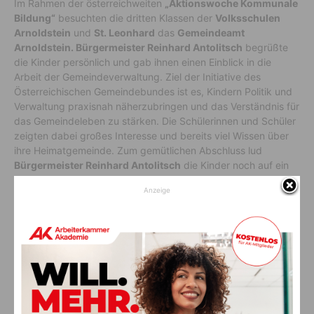
Im Rahmen der österreichweiten
„Aktionswoche Kommunale
Bildung“
besuchten die dritten Klassen der
Volksschulen
Arnoldstein
und
St. Leonhard
das
Gemeindeamt
Arnoldstein. Bürgermeister Reinhard Antolitsch
begrüßte
die Kinder persönlich und gab ihnen einen Einblick in die
Arbeit der Gemeindeverwaltung. Ziel der Initiative des
Österreichischen Gemeindebundes ist es, Kindern Politik und
Verwaltung praxisnah näherzubringen und das Verständnis für
das Gemeindeleben zu stärken. Die Schülerinnen und Schüler
zeigten dabei großes Interesse und bereits viel Wissen über
ihre Heimatgemeinde. Zum gemütlichen Abschluss lud
Bürgermeister Reinhard Antolitsch
die Kinder noch auf ein
Eis beim
Eissalon Lisa
ein.
Anzeige