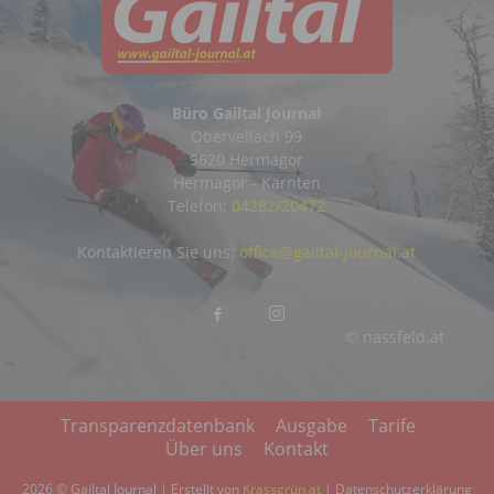
Büro Gailtal Journal
Obervellach 99
9620 Hermagor
Hermagor - Kärnten
Telefon:
04282/20472
Kontaktieren Sie uns:
office@gailtal-journal.at
© nassfeld.at
Transparenzdatenbank
Ausgabe
Tarife
Über uns
Kontakt
2026 © Gailtal Journal | Erstellt von
Krassgrün.at
|
Datenschutzerklärung