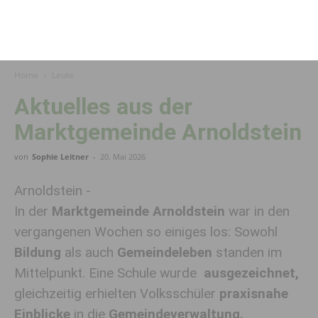
Home
Leute
Aktuelles aus der
Marktgemeinde Arnoldstein
von
Sophie Leitner
-
20. Mai 2026
Arnoldstein -
In der
Marktgemeinde Arnoldstein
war in den
vergangenen Wochen so einiges los: Sowohl
Bildung
als auch
Gemeindeleben
standen im
Mittelpunkt. Eine Schule wurde
ausgezeichnet,
gleichzeitig erhielten Volksschüler
praxisnahe
Einblicke
in die
Gemeindeverwaltung.