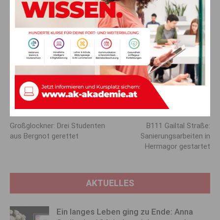
Volksschüler besuchten kürzlich das Gemeindeamt Arnoldstein und erhielten
dabei Einblicke in die Arbeit der Gemeindeverwaltung (c) Marktgemeinde
Arnoldstein
Vorheriger Artikel
Nächster Artikel
Großglockner: Drei Studenten
B111 Gailtal Straße:
aus Bergnot gerettet
Sanierungsarbeiten in
Hermagor gestartet
AKTUELLES
Ein langes Leben ging zu Ende: Anna