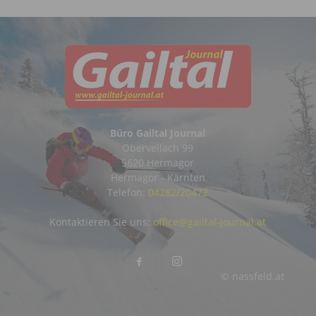
Büro Gailtal Journal
Obervellach 99
9620 Hermagor
Hermagor - Kärnten
Telefon:
04282/20472
Kontaktieren Sie uns:
office@gailtal-journal.at
© nassfeld.at