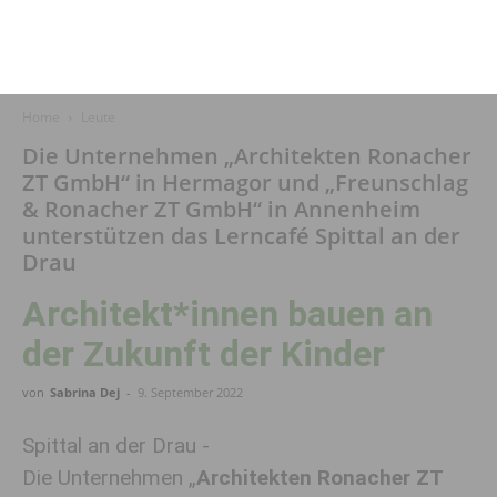
Home
Leute
Die Unternehmen „Architekten Ronacher
ZT GmbH“ in Hermagor und „Freunschlag
& Ronacher ZT GmbH“ in Annenheim
unterstützen das Lerncafé Spittal an der
Drau
Architekt*innen bauen an
der Zukunft der Kinder
von
Sabrina Dej
-
9. September 2022
Spittal an der Drau -
Die Unternehmen „
Architekten Ronacher ZT