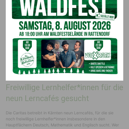
Anrecht auf Bildung
Caritasdirektor Ernst Sandriesser
freut sich über die
großzügige Spende für das Lerncafé Spittal und dankt den
Architekt*innen, denn: „Bildung ist die beste
Armutsprävention. Kinder und Jugendliche haben ein Anrecht
darauf. Mit einer guten Ausbildung steigen ihre Chancen auf
eine soziale Teilhabe im Leben. Es soll ein fairer Zugang zur
Bildung für alle ermöglicht werden, damit keine Begabung und
kein Talent verloren gehen.“
Freiwillige Lernhelfer*innen für die
neun Lerncafés gesucht
Die Caritas betreibt in Kärnten neun Lerncafés, für die sie
noch freiwillige Lernhelfer*innen insbesondere in den
Hauptfächern Deutsch, Mathematik und Englisch sucht. Wer