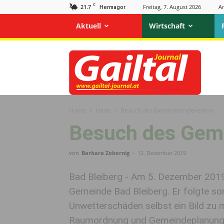
C
21.7
Freitag, 7. August 2026
A
Hermagor
Aktuell
Wirtschaft
Gailtal
Journal
Home
Leute
Besuch des Gemeindereferenten
Besuch des Gem
von
Barbara Zobernig
-
12. Dezember 2019
Bad Bleiberg - Am 5. Dezember 2019 
Gemeinde Bad Bleiberg. Er folgte som
Unwetterschäden selbst ein Bild zu
Raumordnung und Gemeindeplanung, 