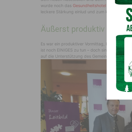
wurde noch das
Gesundheitshotel Bad Bleiberg
leckere Stärkung einlud und zum krönenden Ab
Äußerst produktiv
Es war ein produktiver Vormittag, Herr
Daniel Fe
ist noch EINIGES zu tun – doch sind wir am ri
auf die Unterstützung des Gemeindereferenten 