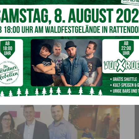
besucht– wo Herr Direktor
Helmut Schabernig
auf eine
schluss noch eine Führung durchs Haus gab.
llner
konnte einen guten Eindruck des Tales gewinnen. “Es
chtigen gemeinsamen Weg – und am Wichtigsten, wir können
zählen!” so Bgm. Christian Hecher.