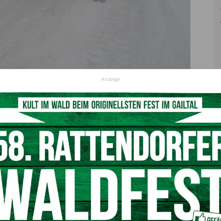
Anzeige
 Begrüßung mit einleitenden Worten. Anschließend wurden
entrales Thema war die Weißenbachverbauung – Herr DI
nlich anwesend und berichtete über den Fortschritt der
zügig fortgesetzt wird – zur Sicherheit der Bewohner.
of
, wo die Abordnung von Herrn Mag. Karl-Heinrich Klein
mit ein Bild des Bleibergerhofes machen und war sichtlich
gwerke Terra Mystica & Montana
– besichtigte man noch
 jungen Geschäftsführerin Frau
Janine Silvia Grafenauer
,
war Herr Fellner ebenfalls begeistert. Abschließend