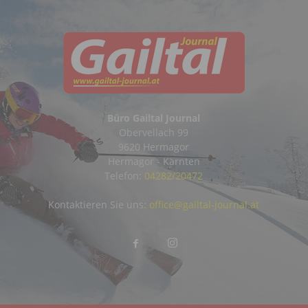
Büro Gailtal Journal
Obervellach 99
9620 Hermagor
Hermagor - Kärnten
Telefon:
04282/20472
Kontaktieren Sie uns:
office@gailtal-journal.at