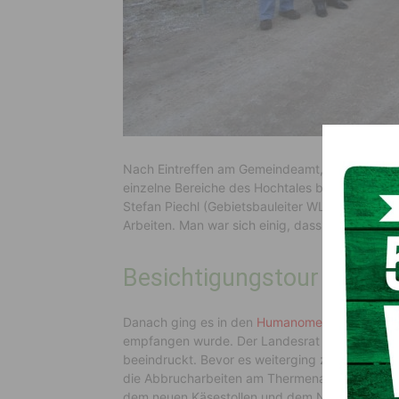
Nach Eintreffen am Gemeindeamt, erfolgte die
einzelne Bereiche des Hochtales besichtigt. Z
Stefan Piechl (Gebietsbauleiter WLV) war persö
Arbeiten. Man war sich einig, dass das Projekt 
Besichtigungstour
Danach ging es in den
Humanomed Bleibergerh
empfangen wurde. Der Landesrat konnte sich so
beeindruckt. Bevor es weiterging zur
Schauber
die Abbrucharbeiten am Thermenareal. Von der
dem neuen Käsestollen und dem Nepomuk Käse, 