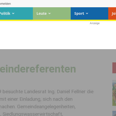
nmelden
Politik
Leute
Sport
Jo
Anzeige
eindereferenten
besuchte Landesrat Ing. Daniel Fellner die
it einer Einladung, sich nach den
 machen. Gemeindeangelegenheiten,
Siedlungswasserwirtschaft,