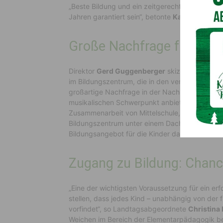
„Beste Bildung und ein zeitgerechtes Kinderb
Jahren garantiert sein“, betonte
Kaiser.
Große Nachfrage für die
Direktor
Gerd Guggenberger
skizzierte in se
im Bildungszentrum, die in den vergangenen Jah
großartige Nachfrage in der Nachmittagsbetre
musikalischen Schwerpunkt anbieten kann“, so
Zusammenarbeit von Mittelschule, Volksschule, 
Bildungszentrum unter einem Dach vereint sind
Bildungsangebot für die Kinder darstellt.
Zugang zu Bildung: Chance
„Eine der wichtigsten Voraussetzung für ein erf
stellen, dass jedes Kind – unabhängig von der f
vorfindet“, so Landtagsabgeordnete
Christina 
Weichen im Bereich der Elementarpädagogik ber