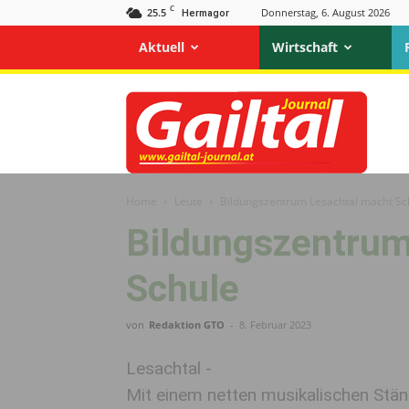
C
25.5
Donnerstag, 6. August 2026
Hermagor
Aktuell
Wirtschaft
Gailtal
Journal
Home
Leute
Bildungszentrum Lesachtal macht Sc
Bildungszentrum
Schule
von
Redaktion GTO
-
8. Februar 2023
Lesachtal -
Mit einem netten musikalischen Stä