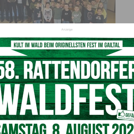
Anzeige
ber die positiven Entwicklungen des Vorzeigemodels begeistert: „Beste
gebot am Land muss auch in den nächsten Jahren garantiert sein“
© SPÖ Hermagor
ers wichtig gewesen, im Zuge der Regierungsbildung alle
ldung, über Pflichtschulen, Weiterbildende Schulen,
ersitäten in einem Bildungsreferat zu vereinen“, so
Kaiser