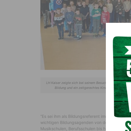
LH Kaiser zeigte sich bei seinem Besuch im Lesachtal ü
Bildung und ein zeitgerechtes Kinderbetreuungsan
“Es sei ihm als Bildungsreferent immer besond
wichtigen Bildungsagenden von der Elementarbi
Musikschulen, Berufsschulen bis hin zu den Univ