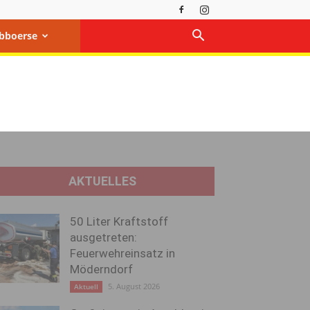
bboerse
AKTUELLES
50 Liter Kraftstoff
ausgetreten:
Feuerwehreinsatz in
Möderndorf
5. August 2026
Aktuell