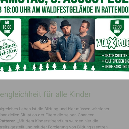
etreuungsangebot am Land muss auch in den nächsten
 Nachmittagsbetreuung
inen Begrüßungsworten die ständigen Weiterentwicklungen
ren organisiert wurden. „Wir freuen uns über die
uung, wo man sowohl einen sportlichen wie auch einen
Guggenberger
der weiters über die funktionierende
Kindergarten und Musikschule, die alle im
 berichtete und deren gemeinsames Ziel ein niveauvolles
ngleichheit für alle Kinder
olgreiches Leben ist die Bildung und hier müssen wir sicher
inanziellen Situation der Eltern die selben Chancen
Patterer
. „Mit dem Kinderstipendium wurden hier die
eits gestellt und mit der Forcierung von Bildungszentren