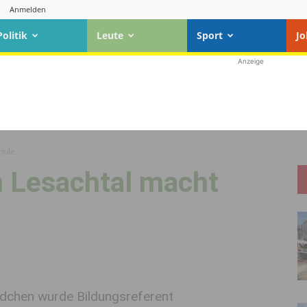
Anmelden
Politik
Leute
Sport
Jo
Anzeige
hule
 Lesachtal macht
ndchen wurde Bildungsreferent