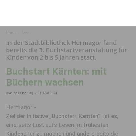
Home
Leute
In der Stadtbibliothek Hermagor fand
bereits die 3. Buchstartveranstaltung für
Kinder von 2 bis 5 Jahren statt.
Buchstart Kärnten: mit
Büchern wachsen
von
Sabrina Dej
-
21. Mai 2024
Hermagor -
Ziel der Initiative „Buchstart Kärnten“ ist es,
einerseits Lust aufs Lesen im frühesten
Kindesalter zu machen und andererseits die