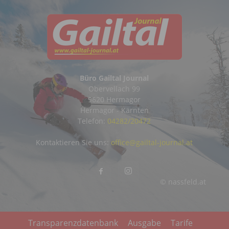
Büro Gailtal Journal
Obervellach 99
9620 Hermagor
Hermagor - Kärnten
Telefon:
04282/20472
Kontaktieren Sie uns:
office@gailtal-journal.at
© nassfeld.at
Transparenzdatenbank
Ausgabe
Tarife