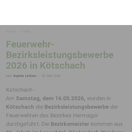
Home
Leute
Feuerwehr-
Bezirksleistungsbewerbe
2026 in Kötschach
von
Sophie Leitner
-
20. Mai 2026
Kötschach -
Am
Samstag, dem 16.05.2026,
wurden in
Kötschach
die
Bezirksleistungsbewerbe
der
Feuerwehren des Bezirkes Hermagor
durchgeführt. Die
Bezirksmeister
kommen aus