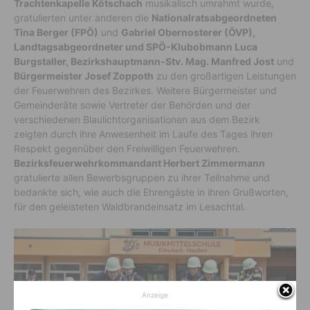
Trachtenkapelle Kötschach
musikalisch umrahmt wurde,
gratulierten unter anderen die
Nationalratsabgeordneten
Tina Berger (FPÖ)
und
Gabriel Obernosterer (ÖVP),
Landtagsabgeordneter und SPÖ-Klubobmann Luca
Burgstaller, Bezirkshauptmann-Stv. Mag. Manfred Jost
und
Bürgermeister Josef Zoppoth
zu den großartigen Leistungen
der Feuerwehren des Bezirkes. Weitere Bürgermeister und
Gemeinderäte sowie Vertreter der Behörden und der
verschiedenen Blaulichtorganisationen aus dem Bezirk
zeigten durch ihre Anwesenheit im Laufe des Tages ihren
Respekt gegenüber den Freiwilligen Feuerwehren.
Bezirksfeuerwehrkommandant Herbert Zimmermann
gratulierte allen Bewerbsgruppen zu ihrer Teilnahme und
bedankte sich, wie auch die Ehrengäste in ihren Grußworten,
für den geleisteten Waldbrandeinsatz im Lesachtal.
Anzeige