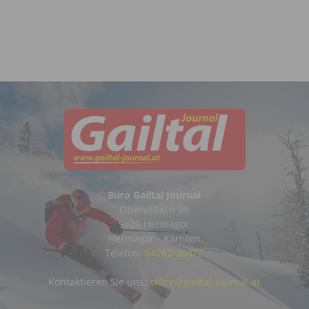
Büro Gailtal Journal
Obervellach 99
9620 Hermagor
Hermagor - Kärnten
Telefon:
04282/20472
Kontaktieren Sie uns:
office@gailtal-journal.at