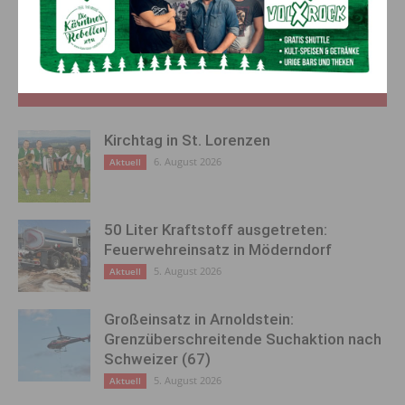
Kärntner an
Advents­samstag
geschlossen?
AKTUELLES
Kirchtag in St. Lorenzen
6. August 2026
Aktuell
50 Liter Kraftstoff ausgetreten:
Feuerwehreinsatz in Möderndorf
5. August 2026
Aktuell
Großeinsatz in Arnoldstein:
Grenzüberschreitende Suchaktion nach
Schweizer (67)
5. August 2026
Aktuell