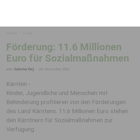
Home
Leute
Förderung: 11.6 Milli­onen
Euro für Sozial­maß­nahmen
von
Sabrina Dej
-
24. November 2022
Kärnten -
Kinder, Jugendliche und Menschen mit
Behinderung profitieren von den Förderungen
des Land Kärntens. 11.6 Millionen Euro stehen
den Kärntnern für Sozialmaßnahmen zur
Verfügung.