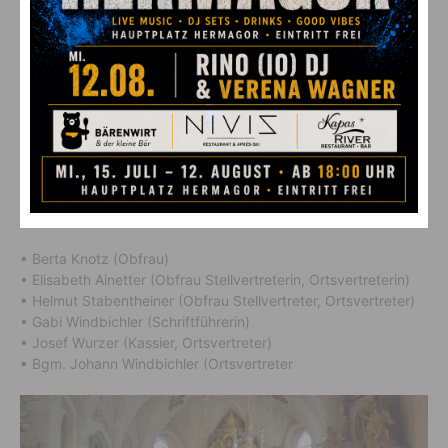
(c) SB Lesachtal
Der neue einstimmig gewählte Vorstand:
• Berta Knotz (Obfrau)
• Elisabeth Ainetter (Obfrau Stellvertreterin, Ortsvertreterin)
• Helmut Stabentheiner (Obfrau Stellvertreter, Ortsvertreter)
• Gabi Windbichler (Schriftführerin)
• Josef Wurzer (Kassier, Ortsvertreter)
• Bgm. Johann Windbichler (Ortsvertreter