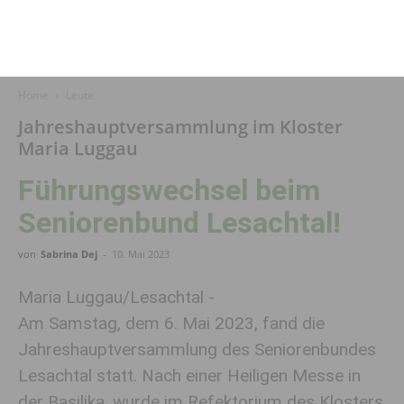
Home
Leute
Jahreshauptversammlung im Kloster
Maria Luggau
Führungswechsel beim
Seniorenbund Lesachtal!
von
Sabrina Dej
-
10. Mai 2023
Maria Luggau/Lesachtal -
Am Samstag, dem 6. Mai 2023, fand die
Jahreshauptversammlung des Seniorenbundes
Lesachtal statt. Nach einer Heiligen Messe in
der Basilika, wurde im Refektorium des Klosters