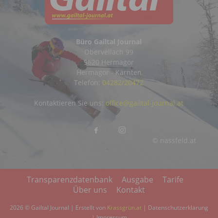
Büro Gailtal Journal
Obervellach 99
9620 Hermagor
Hermagor - Kärnten
Telefon:
04282/20472
Kontaktieren Sie uns:
office@gailtal-journal.at
© nassfeld.at
Transparenzdatenbank
Ausgabe
Tarife
Über uns
Kontakt
2026 © Gailtal Journal | Erstellt von
Krassgrün.at
|
Datenschutzerklärung
|
Impressum