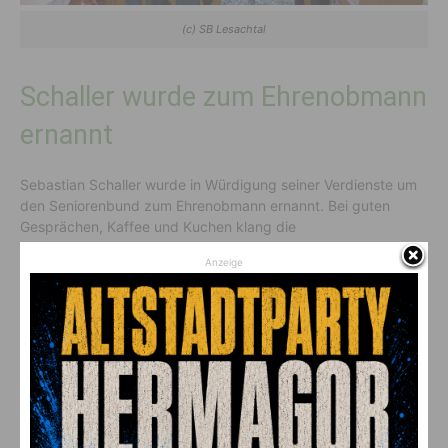
(c) SB Lesachtal
Schaller wurde zum Ehrenobmann
ernannt
Sebastian Schaller wurde in Würdigung seiner Verdienste um
den Seniorenbund zum Ehrenobmann ernannt. Bei guten
Gesprächen, Kaffee und Kuchen klang die
Jahreshauptversammlung aus.
Anzeige