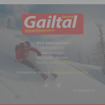
Büro Gailtal Journal
Obervellach 99
9620 Hermagor
Hermagor - Kärnten
Telefon:
04282/20472
Kontaktieren Sie uns:
office@gailtal-journal.at
© nassfeld.at