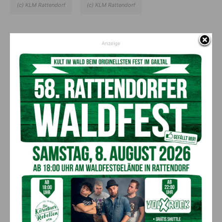
(c) KLM Rattendorf
(c) KLM Rattendorf
Den neu gewählten Funktionären und Funktionärinnen alles
Anzeige
Gute für den neuen bzw. alten Aufgabenbereich!!
Vorheriger Artikel
Nächster Artikel
Das war die Muttertagsfeier
Führungswechsel beim
der KLM Ortsgruppe
Seniorenbund Lesachtal!
Rattendorf!
AKTUELLES
Bargeld im Bankomaten vergessen –
Polizei bittet um Hinweise
7. August 2026
Aktuell