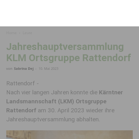
Home
Leute
Jahreshauptversammlung
KLM Ortsgruppe Rattendorf
von
Sabrina Dej
-
10. Mai 2023
Rattendorf -
Nach vier langen Jahren konnte die
Kärntner
Landsmannschaft (LKM) Ortsgruppe
Rattendorf
am 30. April 2023 wieder ihre
Jahreshauptversammlung abhalten.