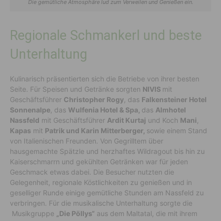
Die gemütliche Atmosphäre lud zum Verweilen und Genießen ein.
Regionale Schmankerl und beste
Unterhaltung
Kulinarisch präsentierten sich die Betriebe von ihrer besten
Seite. Für Speisen und Getränke sorgten
NIVIS
mit
Geschäftsführer
Christopher Rogy
, das
Falkensteiner Hotel
Sonnenalpe
, das
Wulfenia Hotel & Spa,
das
Almhotel
Nassfeld
mit Geschäftsführer
Ardit Kurtaj
und Koch
Mani
,
Kapas
mit
Patrik und Karin Mitterberger,
sowie einem Stand
von Italienischen Freunden. Von Gegrilltem über
hausgemachte Spätzle und herzhaftes Wildragout bis hin zu
Kaiserschmarrn und gekühlten Getränken war für jeden
Geschmack etwas dabei. Die Besucher nutzten die
Gelegenheit, regionale Köstlichkeiten zu genießen und in
geselliger Runde einige gemütliche Stunden am Nassfeld zu
verbringen. Für die musikalische Unterhaltung sorgte die
Musikgruppe
„Die Pöllys“
aus dem Maltatal, die mit ihrem