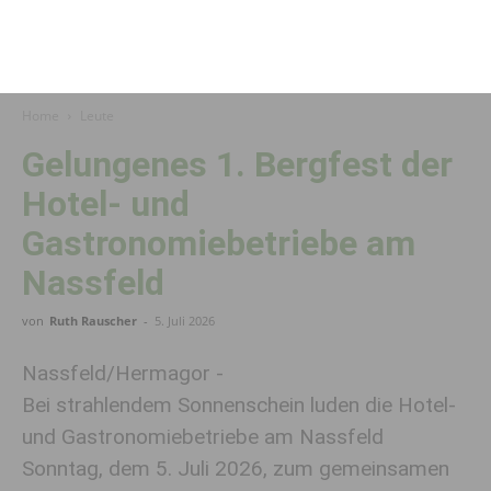
Home
Leute
Gelungenes 1. Bergfest der
Hotel- und
Gastronomiebetriebe am
Nassfeld
von
Ruth Rauscher
-
5. Juli 2026
Nassfeld/Hermagor -
Bei strahlendem Sonnenschein luden die Hotel-
und Gastronomiebetriebe am Nassfeld
Sonntag, dem 5. Juli 2026, zum gemeinsamen