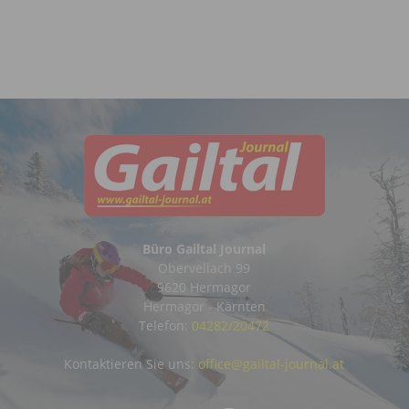
Büro Gailtal Journal
Obervellach 99
9620 Hermagor
Hermagor - Kärnten
Telefon:
04282/20472
Kontaktieren Sie uns:
office@gailtal-journal.at