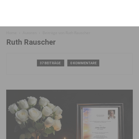
Home
Autoren
Beiträge von Ruth Rauscher
Ruth Rauscher
37 BEITRÄGE
0 KOMMENTARE