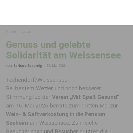
Home
Leute
Genuss und gelebte
Solidarität am Weissensee
von
Barbara Zobernig
-
19. Mai 2026
Techendorf/Weissensee -
Bei bestem Wetter und noch besserer
Stimmung lud der
Verein „Mit Spaß Gesund“
am 16. Mai 2026 bereits zum dritten Mal zur
Wein- & Saftverkostung
in die
Pension
Seeheim
am Weissensee. Zahlreiche
Besucherinnen und Besucher nutzten die