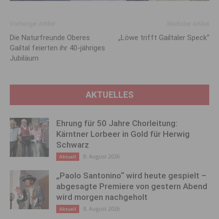
Vorheriger Artikel
Nächster Artikel
Die Naturfreunde Oberes
„Löwe trifft Gailtaler Speck“
Gailtal feierten ihr 40-jähriges
Jubiläum
AKTUELLES
Ehrung für 50 Jahre Chorleitung:
Kärntner Lorbeer in Gold für Herwig
Schwarz
8. August 2026
Aktuell
„Paolo Santonino“ wird heute gespielt –
abgesagte Premiere von gestern Abend
wird morgen nachgeholt
8. August 2026
Aktuell