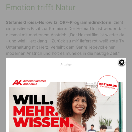
Emotion trifft Natur
Stefanie Groiss-Horowitz, ORF-Programmdirektorin
, zieht
ein positives Fazit zur Premiere: Der Heimatfilm ist wieder da –
diesmal mit modernem Anstrich. „Der Heimatfilm ist wieder da
– und wie! ‚Herzklang – Zurück zu mir‘ liefert rot-weiß-rote TV-
Unterhaltung mit Herz, verleiht dem Genre liebevoll einen
modernen Anstrich und holt es mühelos in die heutige Zeit.”
Anzeige
Vorheriger Artikel
Nächster Artikel
Tierheim Villach: Diese
Skibergsteigen: Hiemer und
Fellnasen warten auf ihr neues
Verbnjak beenden die Saison
Zuhause
mit Platz 4
AKTUELLES
Glaube ans große Geld wird zum