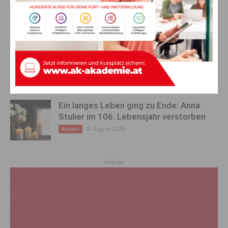
Albtraum: Pensionist (71) verliert
sechsstelligen Betrag
10. August 2026
Aktuell
Alkotest positiv: 36-Jährige kommt in
Nötsch von Straße ab – verletzt ins
Krankenhaus
10. August 2026
Aktuell
Ein langes Leben ging zu Ende: Anna
Stulier im 106. Lebensjahr verstorben
8. August 2026
Aktuell
Anzeige