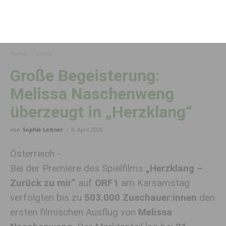
Home
Leute
Große Begeisterung:
Melissa Naschenweng
überzeugt in „Herzklang“
von
Sophie Leitner
-
8. April 2026
Österreich -
Bei der Premiere des Spielfilms
„Herzklang –
Zurück zu mir“
auf
ORF1
am Karsamstag
verfolgten bis zu
503.000 Zuschauer:innen
den
ersten filmischen Ausflug von
Melissa