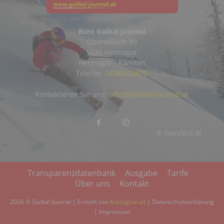
Büro Gailtal Journal
Obervellach 99
9620 Hermagor
Hermagor - Kärnten
Telefon:
04282/20472
Kontaktieren Sie uns:
office@gailtal-journal.at
© nassfeld.at
Transparenzdatenbank
Ausgabe
Tarife
Über uns
Kontakt
2026 © Gailtal Journal | Erstellt von
Krassgrün.at
|
Datenschutzerklärung
|
Impressum