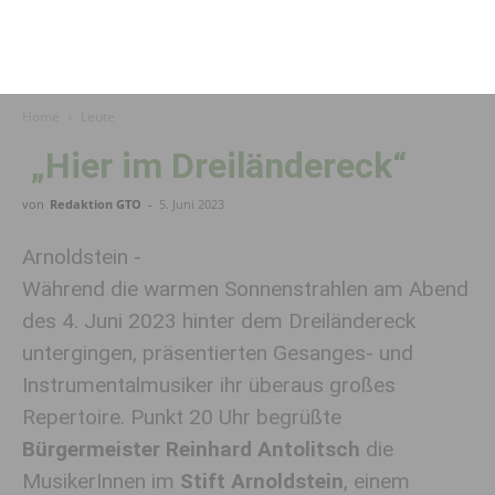
Home
Leute
„Hier im Dreiländereck“
von
Redaktion GTO
-
5. Juni 2023
Arnoldstein -
Während die warmen Sonnenstrahlen am Abend
des 4. Juni 2023 hinter dem Dreiländereck
untergingen, präsentierten Gesanges- und
Instrumentalmusiker ihr überaus großes
Repertoire. Punkt 20 Uhr begrüßte
Bürgermeister Reinhard Antolitsch
die
MusikerInnen im
Stift Arnoldstein
, einem