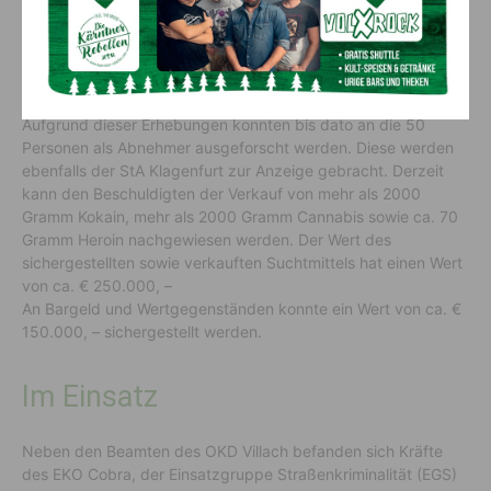
Suchtmitteln finanziert wurde.
50 Abnehmer wurden angezeigt
Aufgrund dieser Erhebungen konnten bis dato an die 50
Personen als Abnehmer ausgeforscht werden. Diese werden
ebenfalls der StA Klagenfurt zur Anzeige gebracht. Derzeit
kann den Beschuldigten der Verkauf von mehr als 2000
Gramm Kokain, mehr als 2000 Gramm Cannabis sowie ca. 70
Gramm Heroin nachgewiesen werden. Der Wert des
sichergestellten sowie verkauften Suchtmittels hat einen Wert
von ca. € 250.000, –
An Bargeld und Wertgegenständen konnte ein Wert von ca. €
150.000, – sichergestellt werden.
Im Einsatz
Neben den Beamten des OKD Villach befanden sich Kräfte
des EKO Cobra, der Einsatzgruppe Straßenkriminalität (EGS)