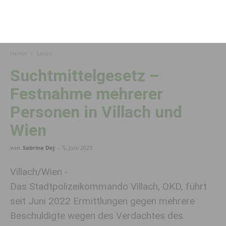
Home
Leute
Suchtmittelgesetz –
Festnahme mehrerer
Personen in Villach und
Wien
von
Sabrina Dej
-
5. Juni 2023
Villach/Wien -
Das Stadtpolizeikommando Villach, OKD, führt
seit Juni 2022 Ermittlungen gegen mehrere
Beschuldigte wegen des Verdachtes des