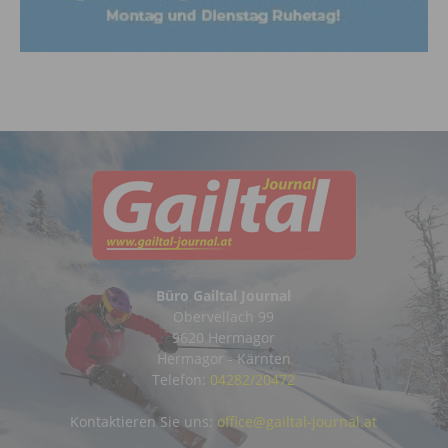
Büro Gailtal Journal
Obervellach 99
9620 Hermagor
Hermagor - Kärnten
Telefon:
04282/20472
Kontaktieren Sie uns:
office@gailtal-journal.at