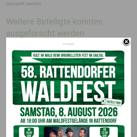
überstellt werden.
Weitere Beteiligte konnten
ausgeforscht werden
Anzeige
Im Zuge dieser intensiven Erhebungen konnte auch noch der
Suchtmittellieferant von zumindest drei der Beschuldigten, ein
25-jähriger Mann aus Klagenfurt, ausgeforscht werden. Dieser
konnte am 04. Juni 2023 am Flughafen Klagenfurt aufgrund
einer Anordnung der StA Klagenfurt festgenommen und in die
JA Klagenfurt eingeliefert werden. Im Zuge einer beim 25-
jähirgen durchgeführten Hausdurchsuchung konnten mehrere
zehntausend Euro Bargeld, Suchmittelutensilien, Kaufbons
von Kryptowährungen in der Höhe von mehreren tausend
Euro, diverser Schmuck und Luxusuhren in der Höhe von
mehreren zehntausend Euro sowie ca. 380 Gramm
Cannabiskraut vorgefunden und sichergestellt werden. Des
Weiteren wurde auch sein Sportwagen sichergestellt, da der
Verdacht besteht, dass dieser durch den illegalen Verkauf von