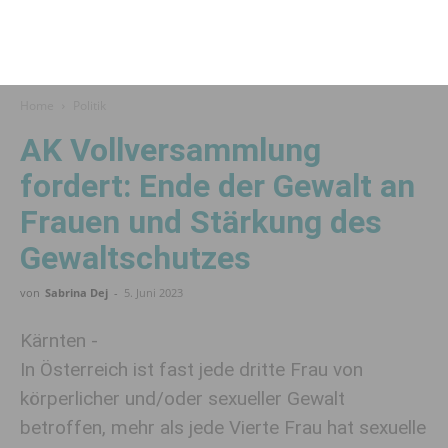
Home
Politik
AK Vollversammlung
fordert: Ende der Gewalt an
Frauen und Stärkung des
Gewaltschutzes
von
Sabrina Dej
-
5. Juni 2023
Kärnten -
In Österreich ist fast jede dritte Frau von
körperlicher und/oder sexueller Gewalt
betroffen, mehr als jede Vierte Frau hat sexuelle