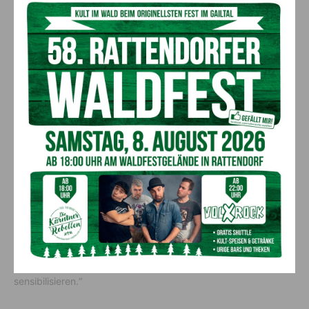
weiblich, 90,4 % der Gefährder waren Männer.
Erschreckende Zahlen in Kärnten
In Kärnten wurden im Jahr 2022 129 Frauen und 96 Kinder in
den Frauenhäusern in Klagenfurt, Villach, Lavanttal und in
Oberkärnten aufgenommen. Die
Gleichbehandlungsanwaltschaft verzeichnete 2020-2021
einen starken Anstieg an Anfragen: 4.962 Anfragen und damit
fast 1.000 Anfragen mehr als in der Periode 2018-2019. Am
häufigsten (1.975) betrafen die Anfragen
Geschlechterdiskriminierung im Job, ein Drittel davon zu
sexueller Belästigung. „Dies spiegelt sich auch in unserer
Beratung wider“, so Goach und betont: „Anzügliche Worte,
Gesten oder Nachrichten im Job sind leider keine Seltenheit
mehr. Immer öfter bekommen wir Anfragen von
Betriebsrätinnen und Betriebsräten, die uns einladen, zum
Thema Belästigungen am Arbeitsplatz zu referieren und zu
sensibilisieren.“