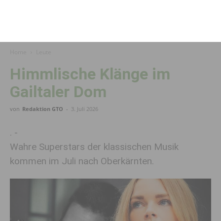
Home
Leute
Himmlische Klänge im
Gailtaler Dom
von
Redaktion GTO
-
3. Juli 2026
. -
Wahre Superstars der klassischen Musik
kommen im Juli nach Oberkärnten.