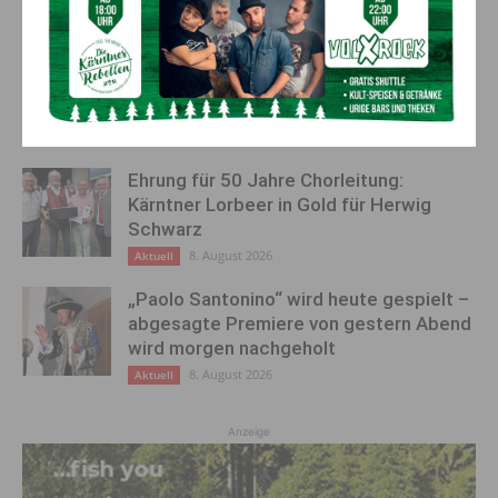
AKTUELLES
Ein langes Leben ging zu Ende: Anna
Stulier im 106. Lebensjahr verstorben
8. August 2026
Aktuell
Ehrung für 50 Jahre Chorleitung:
Kärntner Lorbeer in Gold für Herwig
Schwarz
8. August 2026
Aktuell
„Paolo Santonino“ wird heute gespielt –
abgesagte Premiere von gestern Abend
wird morgen nachgeholt
8. August 2026
Aktuell
Anzeige