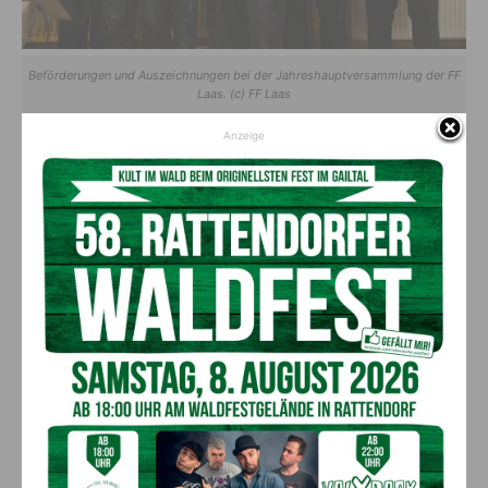
Beförderungen und Auszeichnungen bei der Jahreshauptversammlung der FF
Laas. (c) FF Laas
Anzeige
Langjährige Verdienste
ausgezeichnet
Für 40 Jahre verdienstvolle Tätigkeit auf dem Gebiet des
Feuerwehrwesens wurde die Kärntner Medaille in Silber an
Albert Schmid, Albert Ortner, Georg Schellander, Michael
Fick, Josef Wilhelmer
und
Norbert Stangl
verliehen. Mit der
Ehrenmedaille des Kärntner Landesfeuerwehrverbandes für
50-jährige Zugehörigkeit zur Feuerwehr
wurden
Ehrenkommandant
Ekkehard Fick
und
Herbert Schmid
ausgezeichnet.