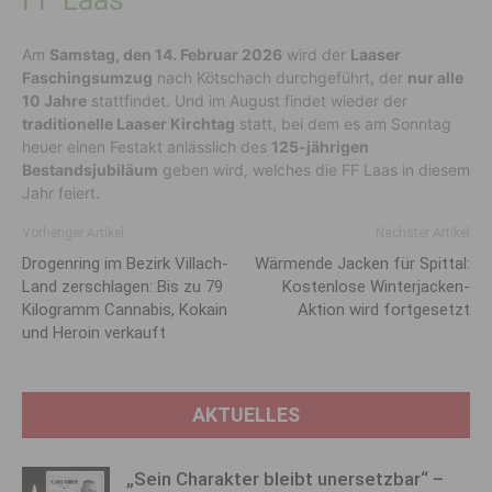
Am
Samstag, den 14. Februar 2026
wird der
Laaser
Faschingsumzug
nach Kötschach durchgeführt, der
nur alle
10 Jahre
stattfindet. Und im August findet wieder der
traditionelle Laaser Kirchtag
statt, bei dem es am Sonntag
heuer einen Festakt anlässlich des
125-jährigen
Bestandsjubiläum
geben wird, welches die FF Laas in diesem
Jahr feiert.
Vorheriger Artikel
Nächster Artikel
Drogenring im Bezirk Villach-
Wärmende Jacken für Spittal:
Land zerschlagen: Bis zu 79
Kostenlose Winterjacken-
Kilogramm Cannabis, Kokain
Aktion wird fortgesetzt
und Heroin verkauft
AKTUELLES
„Sein Charakter bleibt unersetzbar“ –