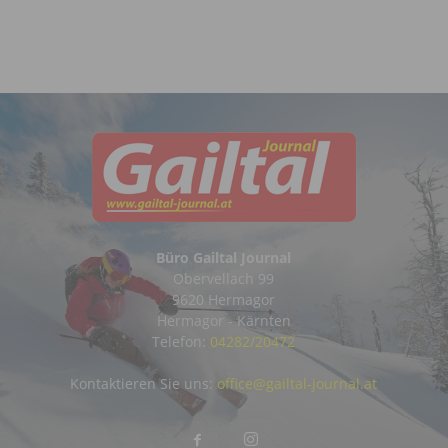
Büro Gailtal Journal
Obervellach 99
9620 Hermagor
Hermagor - Kärnten
Telefon:
04282/20472
Kontaktieren Sie uns:
office@gailtal-journal.at