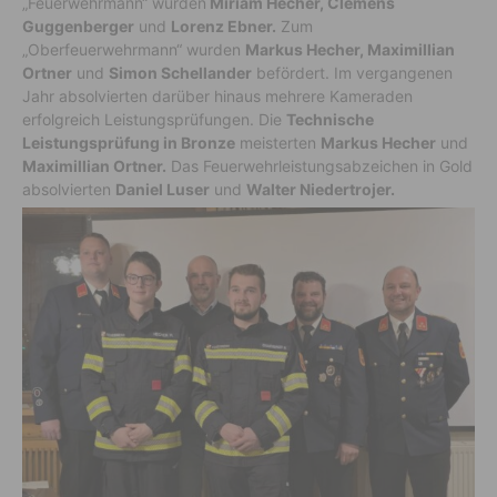
„Feuerwehrmann“ wurden
Miriam Hecher, Clemens
Guggenberger
und
Lorenz Ebner.
Zum
„Oberfeuerwehrmann“ wurden
Markus Hecher, Maximillian
Ortner
und
Simon Schellander
befördert. Im vergangenen
Jahr absolvierten darüber hinaus mehrere Kameraden
erfolgreich Leistungsprüfungen. Die
Technische
Leistungsprüfung in Bronze
meisterten
Markus Hecher
und
Maximillian Ortner.
Das Feuerwehrleistungsabzeichen in Gold
absolvierten
Daniel Luser
und
Walter Niedertrojer.