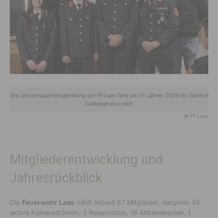
Die Jahreshauptversammlung der FF Laas fand am 17. Jänner 2026 im Gasthof
Gailberghöhe statt.
© FF Laas
Mitgliederentwicklung und
Jahresrückblick
Die
Feuerwehr Laas
zählt aktuell 67 Mitglieder, darunter 46
aktive Kamerad:innen, 3 Reservisten, 16 Altkameraden, 1