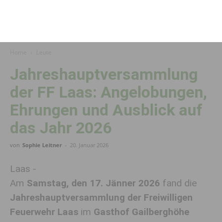
Home
Leute
Jahreshauptversammlung
der FF Laas: Angelobungen,
Ehrungen und Ausblick auf
das Jahr 2026
von
Sophie Leitner
-
20. Januar 2026
Laas -
Am
Samstag, den 17. Jänner 2026
fand die
Jahreshauptversammlung der Freiwilligen
Feuerwehr Laas
im
Gasthof Gailberghöhe