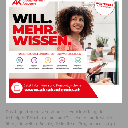
Kreuz tätig, unterstreicht den nachhaltigen Wert des Projekts:
„Die frühe Berührung mit dem Thema Erste Hilfe und dem
Roten Kreuz hat so viele Vorteile. Die Kinder erfahren nicht nur
Wertschätzung indem sie lernen, dass auch sie schon Leben
retten und zu Heldinnen und Helden werden können. Viel
mehr noch, sie schnuppern in die wichtige Arbeit des Roten
Kreuzes hinein und sammeln ihre ersten Erfahrungen. So wird
das Interesse an der Freiwilligenarbeit schon jungen Jahren
geweckt, was positiv für uns alle ist.“ Rotkreuz-Präsident Dr.
Pirz
dazu: „Ich war selbst Jugendgruppenmitglied beim Roten
Kreuz und war immer beeindruckt von den Werten unserer
Organisation. Wir freuen uns, wenn wir über das Thema Erste
Hilfe viele Kinder und Jugendliche für das Rote Kreuz
begeistern können!“
Ängste & Mut zum Eingreifen
Das Jugendrotkreuz setzt auf die Vorbildwirkung der
bisherigen Teilnehmerinnen und Teilnehmer und freut sich
über jede weitere Schule, die in dieses Programm einsteigt