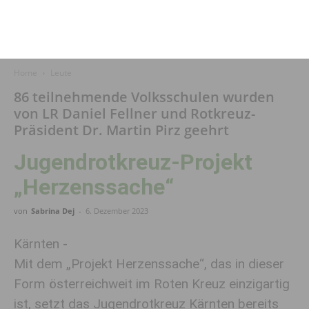
Home
Leute
86 teilnehmende Volksschulen wurden
von LR Daniel Fellner und Rotkreuz-
Präsident Dr. Martin Pirz geehrt
Jugendrotkreuz-Projekt
„Herzenssache“
von
Sabrina Dej
-
6. Dezember 2023
Kärnten -
Mit dem „Projekt Herzenssache“, das in dieser
Form österreichweit im Roten Kreuz einzigartig
ist, setzt das Jugendrotkreuz Kärnten bereits