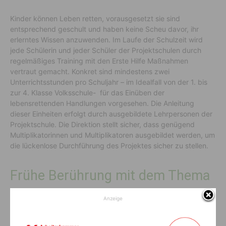
Kinder können Leben retten, vorausgesetzt sie sind
entsprechend geschult und haben keine Scheu davor, ihr
erlerntes Wissen anzuwenden. Im Laufe der Schulzeit wird
jede Schülerin und jeder Schüler der Projektschulen durch
regelmäßiges Training mit den Erste Hilfe Maßnahmen
vertraut gemacht. Konkret sind mindestens zwei
Unterrichtsstunden pro Schuljahr – im Idealfall von der 1. bis
zur 4. Klasse Volksschule- für das Einüben der
lebensrettenden Handlungen vorgesehen. Die Anleitung
dieser Einheiten erfolgt durch ausgebildete Lehrpersonen der
Projektschule. Die Direktion stellt sicher, dass genügend
Multiplikatorinnen und Multiplikatoren ausgebildet werden, um
die lückenlose Durchführung des Projektes sicher zu stellen.
Frühe Berührung mit dem Thema
“Erste Hilfe”
Anzeige
Bildungsreferent
Fellner
, selbst viele Jahre lang beim Roten