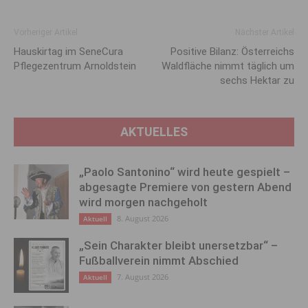
Vorheriger Artikel
Nächster Artikel
Hauskirtag im SeneCura
Positive Bilanz: Öster­reichs
Pflegezentrum Arnoldstein
Wald­fläche nimmt täglich um
sechs Hektar zu
AKTUELLES
„Paolo Santonino“ wird heute gespielt –
abgesagte Premiere von gestern Abend
wird morgen nachgeholt
8. August 2026
Aktuell
„Sein Charakter bleibt unersetzbar“ –
Fußballverein nimmt Abschied
7. August 2026
Aktuell