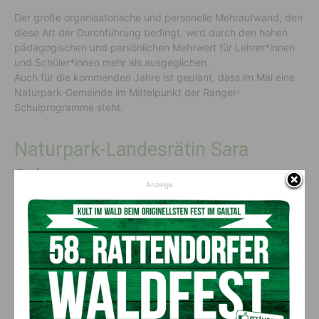
Der große organisatorische und personelle Mehraufwand, den
diese Art der Durchführung bedingt, wird durch den hohen
pädagogischen und persönlichen Mehrwert für Lehrer*innen
und Schüler*innen mehr als ausgeglichen.
Auch für die kommenden Jahre ist geplant, dass im Mai eine
Naturpark-Gemeinde im Mittelpunkt der Ranger-
Schulprogramme steht.
Naturpark-Landesrätin Sara
Schaar:
Anzeige
„Als Naturpark-Referentin freut es mich, dass das
abwechslungsreiche Programm in den beiden Naturparken –
mit ganz viel Einblick in die Natur- und Kulturlandschaft – von
Gästen wie Schüler*innen so gut angenommen wird. Die
Naturpark-Ranger*innen stimmen die Programme auch
individuell auf die Teilnehmenden ab. Damit tragen sie
wesentlich zur Bewusstseinsbildung für eine nachhaltige
Lebensweise im Einklang mit der Natur bei.“