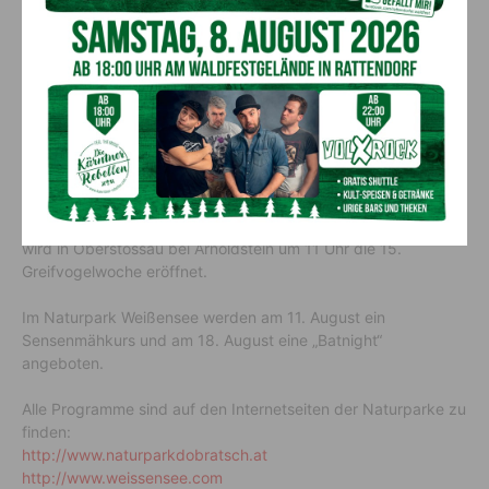
Zahlreiche Veranstaltungen im
Sommer
In der Sommersaison bieten die Naturparke zahlreiche tolle
Programme:
Am 13. August findet ab 19 Uhr beim Parkplatz Rosstratte am
Dobratsch das 29. Feuer in den Alpen statt, am 17. August
wird in Oberstossau bei Arnoldstein um 11 Uhr die 15.
Greifvogelwoche eröffnet.
Im Naturpark Weißensee werden am 11. August ein
Sensenmähkurs und am 18. August eine „Batnight“
angeboten.
Alle Programme sind auf den Internetseiten der Naturparke zu
finden:
http://www.naturparkdobratsch.at
http://www.weissensee.com