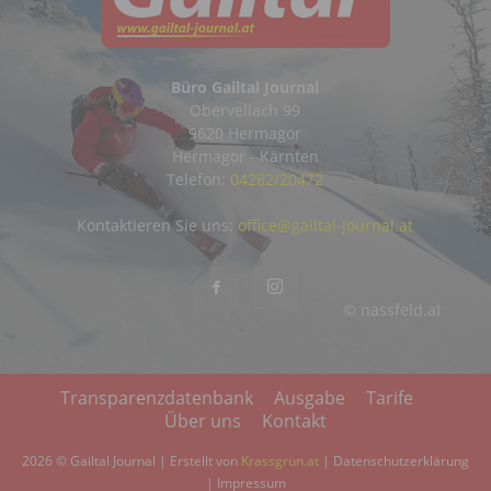
Büro Gailtal Journal
Obervellach 99
9620 Hermagor
Hermagor - Kärnten
Telefon:
04282/20472
Kontaktieren Sie uns:
office@gailtal-journal.at
© nassfeld.at
Transparenzdatenbank
Ausgabe
Tarife
Über uns
Kontakt
2026 © Gailtal Journal | Erstellt von
Krassgrün.at
|
Datenschutzerklärung
|
Impressum