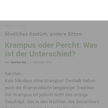
Home
Leute
Ähnliches Kostüm, andere Sitten
Krampus oder Percht: Was
ist der Unterschied?
von
Sabrina Dej
-
5. Dezember 2022
Kärnten -
Kein Nikolaus ohne Krampus! Deshalb haben
auch die Krampusläufe langjährige Tradition.
Der Krampus ist jedoch nicht das einzige
Geschöpf, das in den Nächten des Dezembers