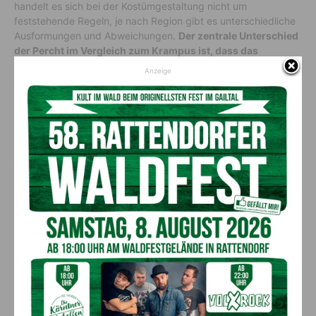
handelt es sich bei der Kostümgestaltung nicht um
feststehende Regeln, je nach Region gibt es unterschiedliche
Ausformungen und Abweichungen.
Der zentrale Unterschied
der Percht im Vergleich zum Krampus ist, dass das
Erscheinen dieses Geschöpfs nicht nur auf die Adventszeit
Anzeige
beschränkt ist.
Die Perchten sind volkstümliche Kreaturen
des Winters, die die bösen Geister vertreiben sollen und damit
auch ein Fruchtbarkeitssymbol für das neue Jahr. Trotz ihres
abschreckenden und einschüchternden Aussehens haben sie
damit eine sehr positive Funktion.
Ähnliches Kostüm, andere Sitten
Sowohl der Krampus als auch die Percht sind in der kalten
Jahreszeit anzutreffen. Beide kennzeichnen sich durch ein
gräuliches Erscheinen, wenngleich es einige Unterschiede
gibt, was Maske und Kostüm betrifft. Das wesentlichste
Merkmal, wodurch sie sich differenzieren, ist aber ihre
Funktion und der dazugehörige Brauch. Der Krampus, als
Begleiter des Nikolaus, bestraft die unartigen Kinder durch