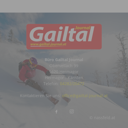
Büro Gailtal Journal
Obervellach 99
9620 Hermagor
Hermagor - Kärnten
Telefon:
04282/20472
Kontaktieren Sie uns:
office@gailtal-journal.at
© nassfeld.at