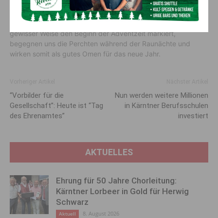
Hiebe mit seiner Rute. Die Percht hingegen soll die bösen
Geister des Winters vertreiben und ist somit ein
glückbringender Beschützer. Während der Krampus in
gewisser Weise den Beginn der Adventzeit markiert,
begegnen uns die Perchten während der Raunächte und
wirken somit als gutes Omen für das neue Jahr.
Vorheriger Artikel
Nächster Artikel
“Vorbilder für die
Nun werden weitere Millionen
Gesellschaft”: Heute ist “Tag
in Kärntner Berufsschulen
des Ehrenamtes”
investiert
AKTUELLES
Ehrung für 50 Jahre Chorleitung:
Kärntner Lorbeer in Gold für Herwig
Schwarz
8. August 2026
Aktuell