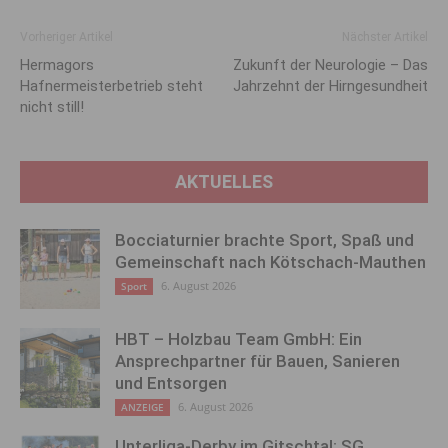
Vorheriger Artikel
Nächster Artikel
Hermagors
Zukunft der Neurologie – Das
Hafnermeisterbetrieb steht
Jahrzehnt der Hirngesundheit
nicht still!
AKTUELLES
Bocciaturnier brachte Sport, Spaß und
Gemeinschaft nach Kötschach-Mauthen
6. August 2026
Sport
HBT – Holzbau Team GmbH: Ein
Ansprechpartner für Bauen, Sanieren
und Entsorgen
6. August 2026
ANZEIGE
Unterliga-Derby im Gitschtal: SG