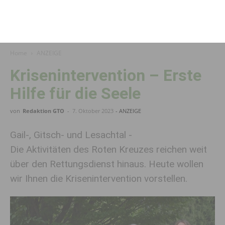
Home
ANZEIGE
Krisenintervention – Erste
Hilfe für die Seele
von
Redaktion GTO
-
7. Oktober 2023
- ANZEIGE
Gail-, Gitsch- und Lesachtal -
Die Aktivitäten des Roten Kreuzes reichen weit
über den Rettungsdienst hinaus. Heute wollen
wir Ihnen die Krisenintervention vorstellen.