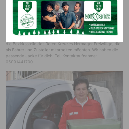
(Hermagor, Kötschach-Mauthen und St. Stefan) an. Die
Mitarbeiter/Innern des Roten Kreuzes liefern die frisch
zubereiteten Mahlzeiten täglich nach Hause. Das Essen wird
von den örtlichen Krankenhäusern gekocht und durch das
Rote Kreuz täglich frisch zugestellt. Auf Grund der
geografischen Lage des Bezirkes Hermagor und der Zunahme
an Menschen, die dieses Angebot in Anspruch nehmen, sucht
die Bezirksstelle des Roten Kreuzes Hermagor Freiwillige, die
als Fahrer und Zusteller mitarbeiten möchten. Wir haben die
passende Jacke für dich! Tel. Kontaktaufnahme:
05091441700