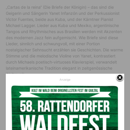
„Cartas de la reina“ (Die Briefe der Königin) – das sind die
Geigerin und Sängerin Yanet Infanzón und der Perkussionist
Victor Fuentes, beide aus Kuba, und der Kärntner Pianist
Michael Lagger. Lieder aus Kuba und Mexiko, argentinische
Tangos und Rhythmisches aus Brasilien werden mit Akzenten
des modernen Jazz fein aufgemischt. Wie Briefe sind diese
Lieder, sinnlich und schwungvoll, mit einer Portion
nostalgischer Sehnsucht erzählen sie Geschichten. Die warme
Stimme und die melodische Violine von Yanet, kontrastiert
durch Michaels poetisch-virtuoses Klavierspiel, verwandelt
lateinamerikanische Tradition elegant in zeitgenössische
Weltmusik.
Anzeige
Vor dem Konzert, 19.30 Uhr:
Manfred Wassermann, Historiker und Obmann des
Historischen Vereins Dellach, eine kurze
Einführung in die Geschichte der ältesten Pfarre im oberen
Gailtal und Lesachtal.