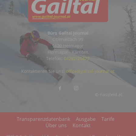
Büro Gailtal Journal
Obervellach 99
9620 Hermagor
Hermagor - Kärnten
Telefon:
04282/20472
Kontaktieren Sie uns:
office@gailtal-journal.at
© nassfeld.at
Transparenzdatenbank
Ausgabe
Tarife
Über uns
Kontakt