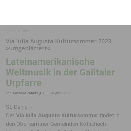
Home
Leute
Via Iulia Augusta Kultursommer 2023
»umgeblättert«
Lateinamerikanische
Weltmusik in der Gailtaler
Urpfarre
von
Barbara Zobernig
-
10. August 2023
St. Daniel -
Der
Via Iulia Augusta Kultursommer
findet in
den Oberkärntner Gemeinden Kötschach-