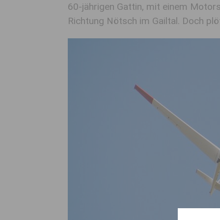
60-jährigen Gattin, mit einem Motor
Richtung Nötsch im Gailtal. Doch plö