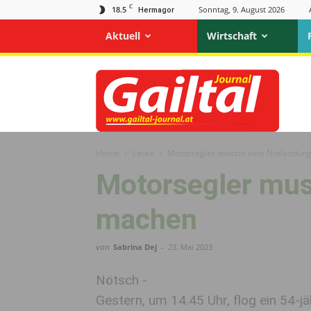
C
18.5
Sonntag, 9. August 2026
Hermagor
Aktuell
Wirtschaft
Gailtal
Journal
Home
Leute
Motorsegler musste eine Notlandun
Motorsegler mus
machen
von
Sabrina Dej
-
23. Mai 2023
Nötsch -
Gestern, um 14.45 Uhr, flog ein 54-