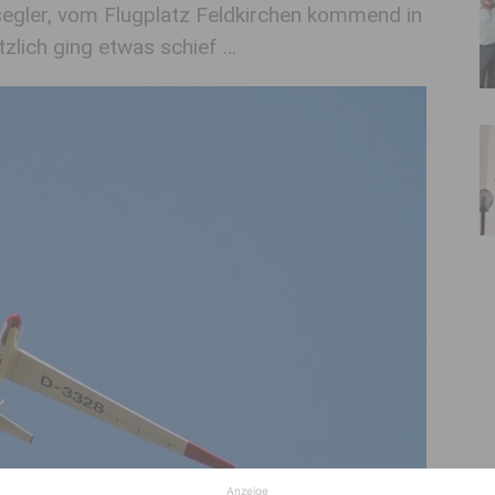
segler, vom Flugplatz Feldkirchen kommend in
tzlich ging etwas schief …
Anzeige