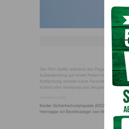
Der Pilot stellte während des Fluges einen Leis
Außenlandung auf einem freien Feld im Bereich 
Notlandung wurden keine Personen verletzt un
kommt eine Vereisung des Vergasers infrage, 
Vorheriger Artikel
Kinder-Sicherheitsolympiade (KSO) 2023: VS
Hermagor ist Bezirkssieger von Hermagor