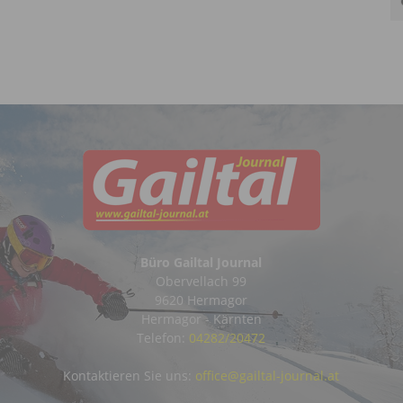
Büro Gailtal Journal
Obervellach 99
9620 Hermagor
Hermagor - Kärnten
Telefon:
04282/20472
Kontaktieren Sie uns:
office@gailtal-journal.at