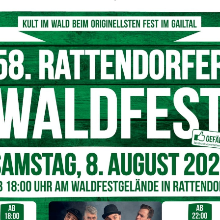
Symbolfoto
© pixabay
tungsverlust der Maschine fest und entschied sich für eine
von St. Leonhard bei Siebenbrünn (Arnoldstein). Bei der
d es entstand kein Sachschaden. Als mögliche Ursache
dies muss jedoch noch untersucht werden.
Nächster Artikel
Party in Lignano: Was ist verboten?