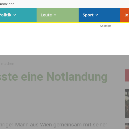
Anmelden
Politik
Leute
Sport
Jo
Anzeige
g machen
ste eine Notlandung
jähriger Mann aus Wien gemeinsam mit seiner