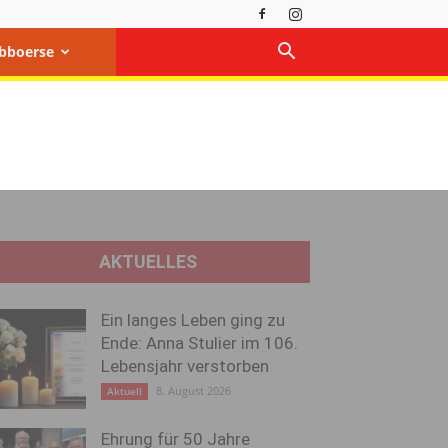
bboerse
AKTUELLES
Ein langes Leben ging zu
Ende: Anna Stulier im 106.
Lebensjahr verstorben
8. August 2026
Aktuell
Ehrung für 50 Jahre